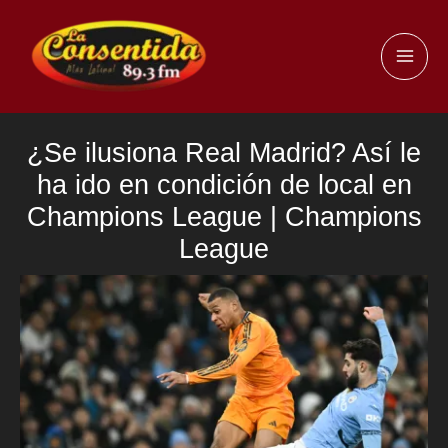
Ir
al
MAI
contenido
ME
¿Se ilusiona Real Madrid? Así le
ha ido en condición de local en
Champions League | Champions
League