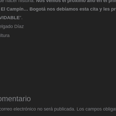
 de hacer historia.
Nos vemos el próximo año en el pri
o El Campín… Bogotá nos debíamos esta cita y les p
LVIDABLE
”.
elgado Díaz
ltura
omentario
correo electrónico no será publicada.
Los campos obligat