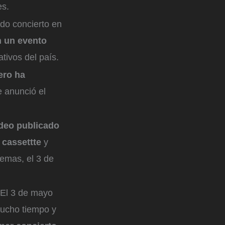
es.
do concierto en
n un evento
tivos del país.
ero ha
e anunció el
deo publicado
ó cassettte
y
temas, el 3 de
. El 3 de mayo
mucho tiempo y