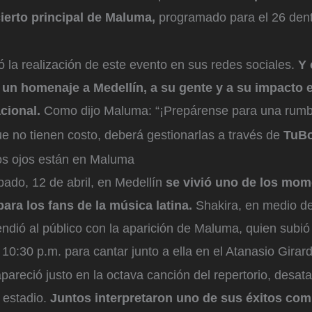
cierto principal de Maluma,
programado para el 26 dent
ió la realización de este evento en sus redes sociales.
Y 
 un homenaje a Medellín, a su gente y a su impacto 
acional.
Como dijo Maluma: “¡Prepárense para una rumba
e no tienen costo, deberá gestionarlas a través de
TuBo
los ojos están en Maluma
bado, 12 de abril, en Medellín
se vivió uno de los mo
ra los fans de la música latina.
Shakira, en medio d
endió al público con la aparición de Maluma, quien subió
 10:30 p.m. para cantar junto a ella en el Atanasio Girard
 apareció justo en la octava canción del repertorio, desat
 estadio.
Juntos interpretaron uno de sus éxitos com