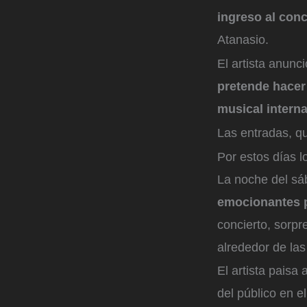
ingreso al con
Atanasio.
El artista anunc
pretende hacer
musical intern
Las entradas, qu
Por estos días 
La noche del sá
emocionantes pa
concierto, sorpr
alrededor de las
El artista paisa
del público en el