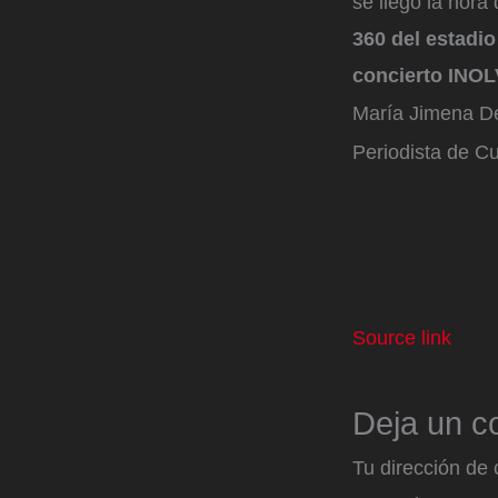
se llegó la hora
360 del estadi
concierto INO
María Jimena D
Periodista de Cu
Source link
Deja un c
Tu dirección de 