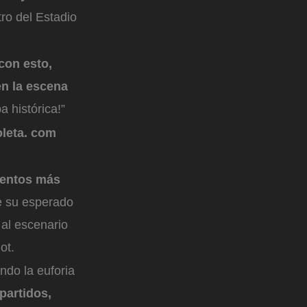
ro del Estadio
con esto,
en la escena
 histórica!”
leta. com
mentos más
e su esperado
 al escenario
ot.
ando la euforia
partidos,