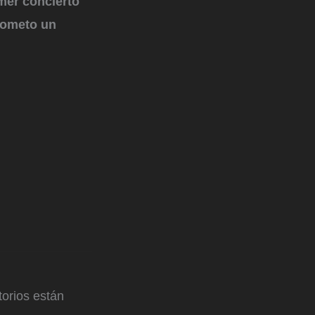
mer concierto
rometo un
orios están