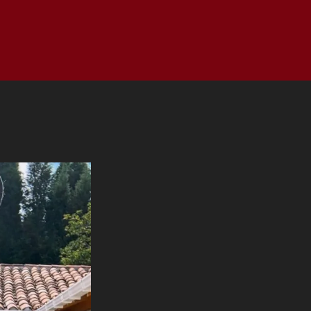
as
Top
Redes
Pauta
Privacy Policy