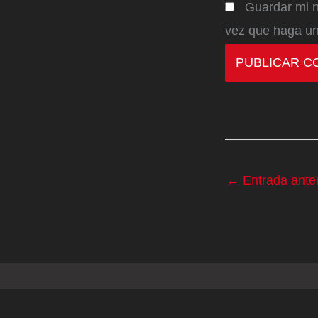
Guardar mi n
vez que haga un
←
Entrada anter