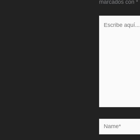
marcados con
*
Escribe
aquí...
Name*