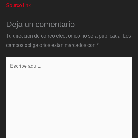
Source link
Deja un comentario
Tu dirección de correo electrónico no será publicada.
Los
campos obligatorios están marcados con
*
Escribe
aquí...