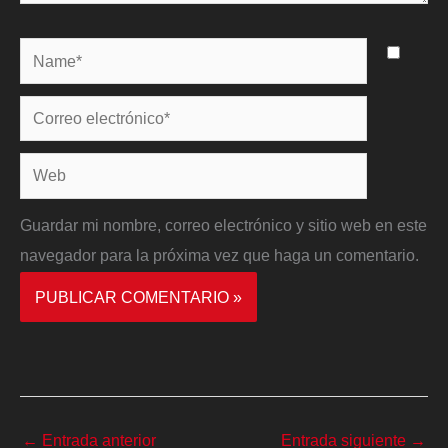
Name*
Correo
electrónico*
Web
Guardar mi nombre, correo electrónico y sitio web en este
navegador para la próxima vez que haga un comentario.
←
Entrada anterior
Entrada siguiente
→