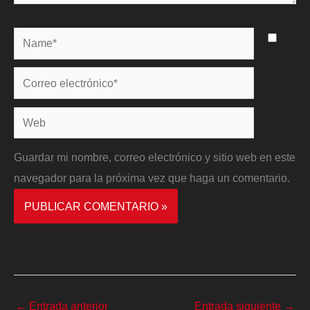
Name*
Correo
electrónico*
Web
Guardar mi nombre, correo electrónico y sitio web en este
navegador para la próxima vez que haga un comentario.
←
Entrada anterior
Entrada siguiente
→