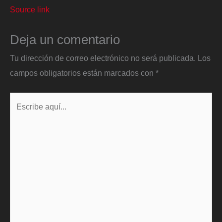
Source link
Deja un comentario
Tu dirección de correo electrónico no será publicada.
Los
campos obligatorios están marcados con
*
Escribe
aquí...