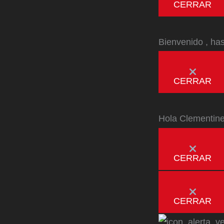
CERRAR
Bienvenido
, ha
CERRAR
Hola
Clementin
CERRAR
CERRAR