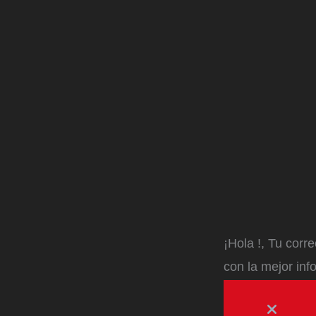
¡Hola
!, Tu corr
con la mejor inf