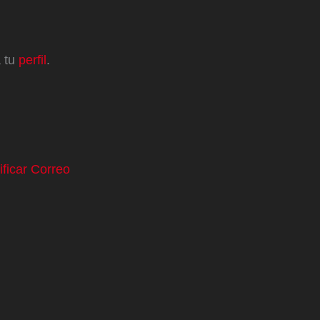
a tu
perfil
.
ificar Correo