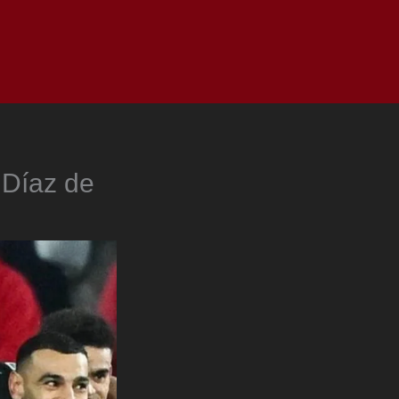
as
Top
Redes
Pauta
Privacy Policy
 Díaz de