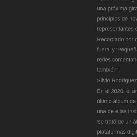
una próxima gira
principios de no
representantes 
Recordado por cl
fuera’ y ‘Pequeñ
redes comentand
también”.
Silvio Rodríguez
En el 2020, el a
último álbum de 
una de ellas ins
Se trató de un á
plataformas digi