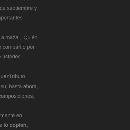
 de septiembre y
mportantes
‘La maza’, ‘Quién
e compartió por
e ustedes
uezTributo
 su, hasta ahora,
composiciones,
lamente en
e lo copien,