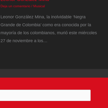
Deja un comentario
/
Musical
Leonor González Mina, la inolvidable ‘Negra
Grande de Colombia’ como era conocida por la
mayoría de los colombianos, murió este miércoles
27 de noviembre a los…