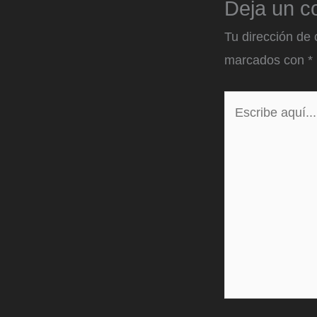
Deja un c
Tu dirección de 
marcados con
*
Escribe
aquí...