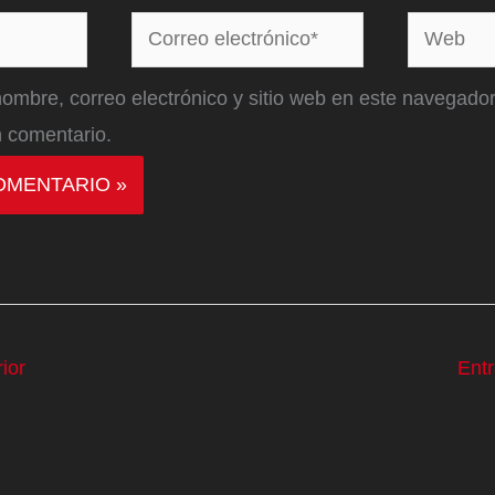
Correo
Web
electrónico*
ombre, correo electrónico y sitio web en este navegador
 comentario.
ior
Ent