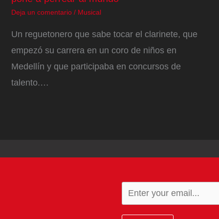
Deja un comentario
/
Musical
Un reguetonero que sabe tocar el clarinete, que
empezó su carrera en un coro de niños en
Medellín y que participaba en concursos de
talento.…