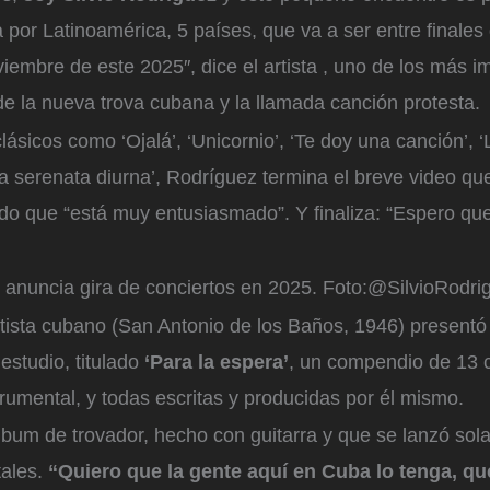
 por Latinoamérica, 5 países, que va a ser entre finales
viembre de este 2025″, dice el artista , uno de los más i
de la nueva trova cubana y la llamada canción protesta.
ásicos como ‘Ojalá’, ‘Unicornio’, ‘Te doy una canción’, 
a serenata diurna’, Rodríguez termina el breve video qu
o que “está muy entusiasmado”. Y finaliza: “Espero qu
 anuncia gira de conciertos en 2025.
Foto:
@SilvioRodrig
rtista cubano (San Antonio de los Baños, 1946) presentó
estudio, titulado
‘Para la espera’
, un compendio de 13 
trumental, y todas escritas y producidas por él mismo.
lbum de trovador, hecho con guitarra y que se lanzó so
tales.
“Quiero que la gente aquí en Cuba lo tenga, qu