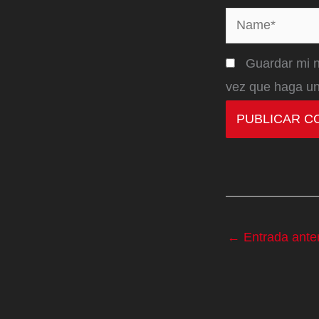
Name*
Guardar mi n
vez que haga un
←
Entrada anter