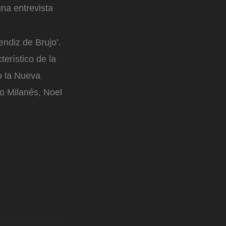
una entrevista
ndiz de Brujo’.
erístico de la
o la Nueva
o Milanés, Noel