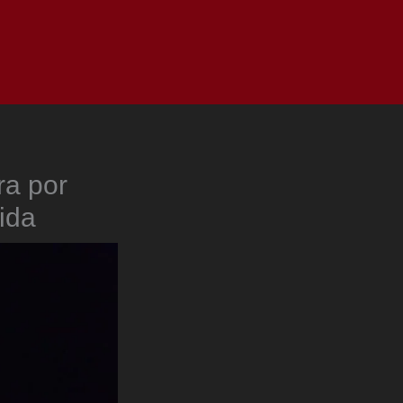
as
Top
Redes
Pauta
Privacy Policy
ra por
ida