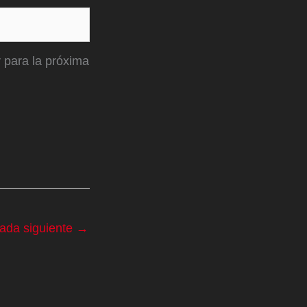
 para la próxima
rada siguiente
→