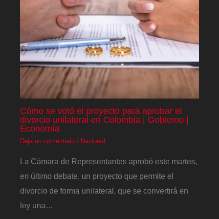
Cómo se votó el proyecto para aprobar el
divorcio unilateral en Colombia | Gobierno |
Economía
Deja un comentario
/
Nacional
La Cámara de Representantes aprobó este martes,
en último debate, un proyecto que permite el
divorcio de forma unilateral, que se convertirá en
ley una…