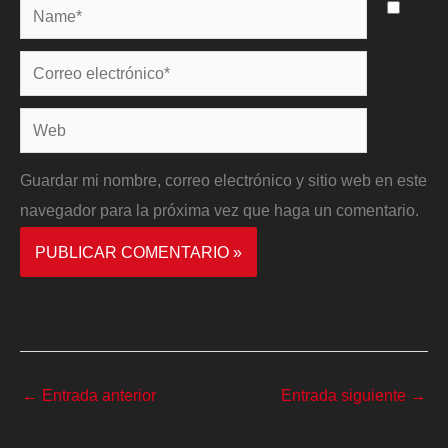
Name*
Correo
electrónico*
Web
Guardar mi nombre, correo electrónico y sitio web en este
navegador para la próxima vez que haga un comentario.
←
Entrada anterior
Entrada siguiente
→