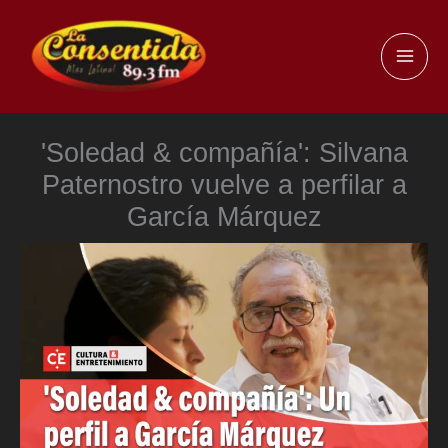
Ir
al
MAI
contenido
ME
'Soledad & compañía': Silvana
Paternostro vuelve a perfilar a
García Márquez