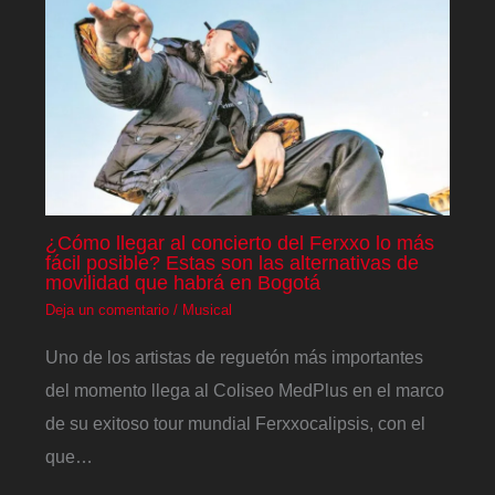
¿Cómo llegar al concierto del Ferxxo lo más
fácil posible? Estas son las alternativas de
movilidad que habrá en Bogotá
Deja un comentario
/
Musical
Uno de los artistas de reguetón más importantes
del momento llega al Coliseo MedPlus en el marco
de su exitoso tour mundial Ferxxocalipsis, con el
que…