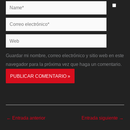
Name*
Correo
electrónico*
Web
Guardar mi nombre, correo electrónico y sitio web en este
navegador para la próxima vez que haga un comentario.
←
Entrada anterior
Entrada siguiente
→