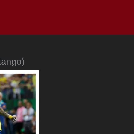
as
Top
Redes
Pauta
Privacy Policy
tango)