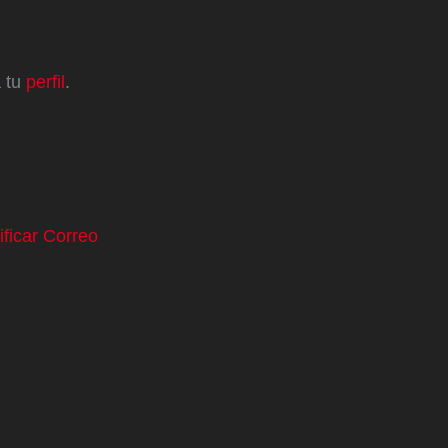
a tu
perfil
.
ificar Correo