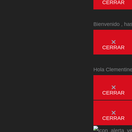
CERRAR
Bienvenido
, ha
CERRAR
Hola
Clementin
CERRAR
CERRAR