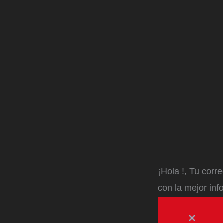
¡Hola
!, Tu corr
con la mejor inf