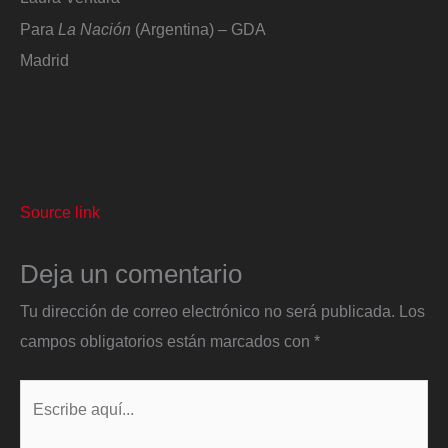
Para
La Nación
(Argentina) – GDA
Madrid
Source link
Deja un comentario
Tu dirección de correo electrónico no será publicada.
Los
campos obligatorios están marcados con
*
Escribe
aquí...