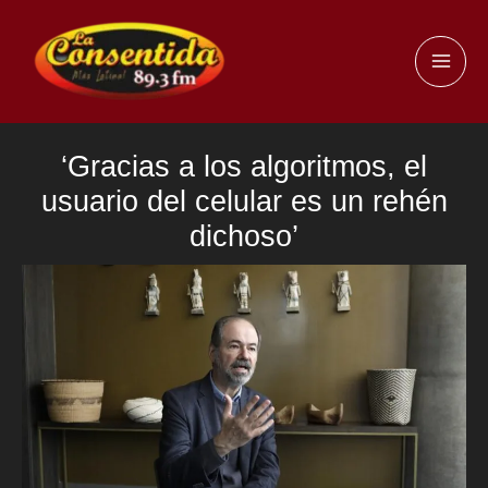
Ir
al
MAI
contenido
ME
‘Gracias a los algoritmos, el
usuario del celular es un rehén
dichoso’