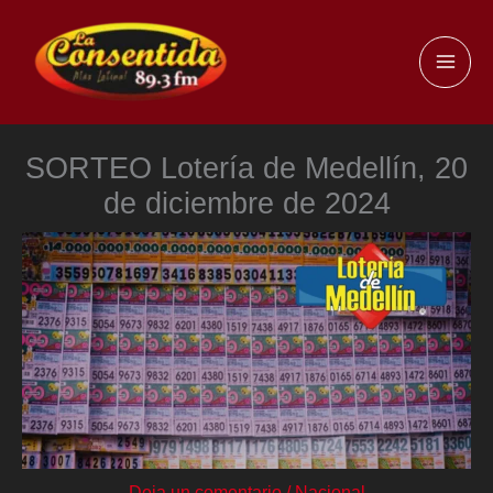
Ir
al
MAI
contenido
ME
SORTEO Lotería de Medellín, 20
de diciembre de 2024
Deja un comentario
/
Nacional