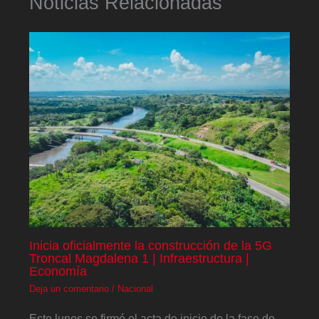
Noticias Relacionadas
Inicia oficialmente la construcción de la 5G
Troncal Magdalena 1 | Infraestructura |
Economía
Deja un comentario
/
Nacional
Este lunes se firmó el acta de inicio de la fase de