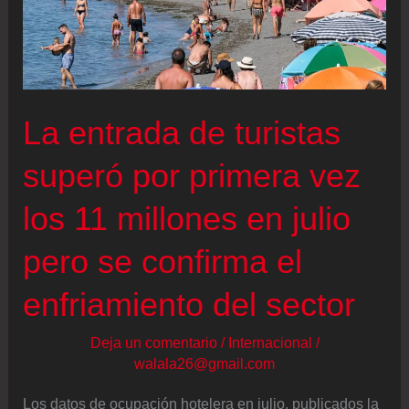
puentes
y
corregir
“errores
La entrada de turistas
del
pasado”
superó por primera vez
los 11 millones en julio
pero se confirma el
enfriamiento del sector
Deja un comentario
/
Internacional
/
walala26@gmail.com
Los datos de ocupación hotelera en julio, publicados la