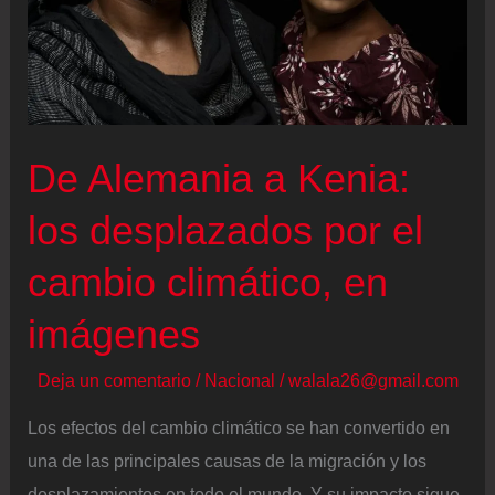
a
pesar
de
la
guerra
De Alemania a Kenia:
comercial
con
los desplazados por el
Trump
cambio climático, en
imágenes
Deja un comentario
/
Nacional
/
walala26@gmail.com
Los efectos del cambio climático se han convertido en
una de las principales causas de la migración y los
desplazamientos en todo el mundo. Y su impacto sigue