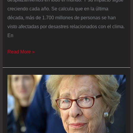
creciendo cada año. Se calcula que en la última
década, más de 1.700 millones de personas se han
visto afectadas por desastres relacionados con el clima.
En
De
Read More »
Alemania
a
Kenia:
los
desplazados
por
el
cambio
climático,