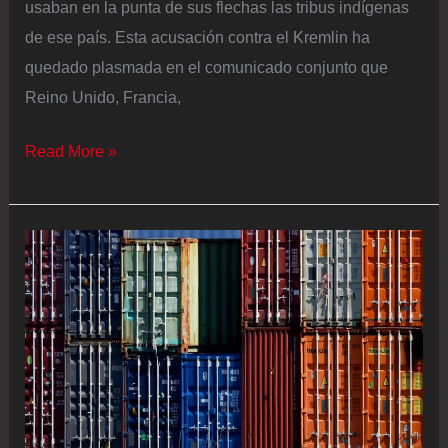
usaban en la punta de sus flechas las tribus indígenas
de ese país. Esta acusación contra el Kremlin ha
quedado plasmada en el comunicado conjunto que
Reino Unido, Francia,
Cinco
Read More »
países
europeos
acusan
a
Rusia
de
asesinar
en
prisión