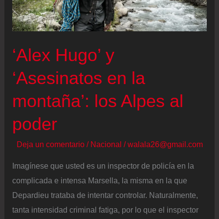
en
Stade,
en
el
‘Alex Hugo’ y
estado
‘Asesinatos en la
alemán
de
montaña’: los Alpes al
Baja
Sajonia
poder
Deja un comentario
/
Nacional
/
walala26@gmail.com
Imagínese que usted es un inspector de policía en la
complicada e intensa Marsella, la misma en la que
Depardieu trataba de intentar controlar. Naturalmente,
tanta intensidad criminal fatiga, por lo que el inspector