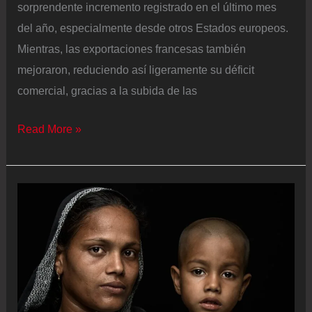
sorprendente incremento registrado en el último mes
del año, especialmente desde otros Estados europeos.
Mientras, las exportaciones francesas también
mejoraron, reduciendo así ligeramente su déficit
comercial, gracias a la subida de las
Las
Read More »
exportaciones
de
Alemania
y
Francia
subieron
en
2025