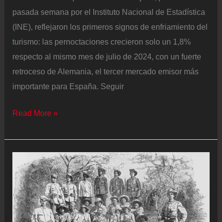
pasada semana por el Instituto Nacional de Estadística
(INE), reflejaron los primeros signos de enfriamiento del
turismo: las pernoctaciones crecieron solo un 1,8%
respecto al mismo mes de julio de 2024, con un fuerte
retroceso de Alemania, el tercer mercado emisor más
importante para España. Seguir
La
Read More »
entrada
de
turistas
superó
por
primera
vez