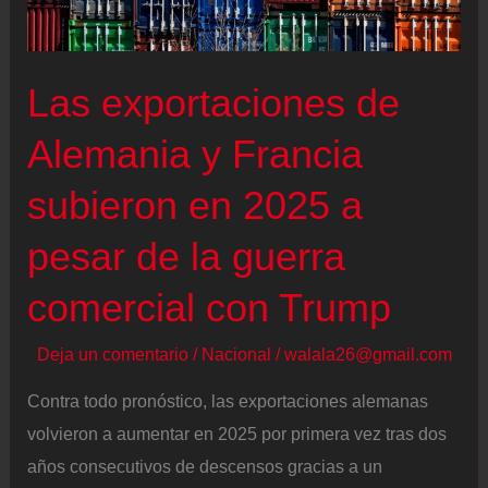
al
opositor
Navalni
Las exportaciones de
con
una
Alemania y Francia
toxina
subieron en 2025 a
de
la
pesar de la guerra
rana
comercial con Trump
dardo
Deja un comentario
/
Nacional
/
walala26@gmail.com
Contra todo pronóstico, las exportaciones alemanas
volvieron a aumentar en 2025 por primera vez tras dos
años consecutivos de descensos gracias a un