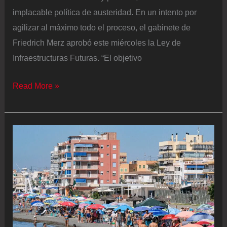
implacable política de austeridad. En un intento por
agilizar al máximo todo el proceso, el gabinete de
Friedrich Merz aprobó este miércoles la Ley de
Infraestructuras Futuras. “El objetivo
Alemania
Read More »
aprueba
una
ley
de
infraestructuras
para
modernizar
ferrocarriles
y