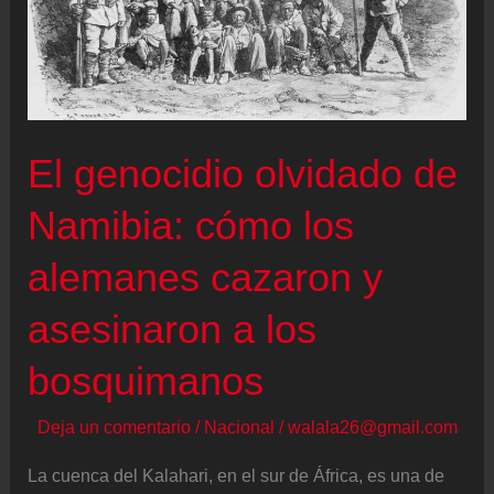
los
11
millones
en
julio
El genocidio olvidado de
pero
Namibia: cómo los
se
confirma
alemanes cazaron y
el
asesinaron a los
enfriamiento
del
bosquimanos
sector
Deja un comentario
/
Nacional
/
walala26@gmail.com
La cuenca del Kalahari, en el sur de África, es una de