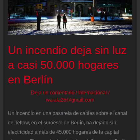
de
Auschwitz
y
hermanastra
de
Un incendio deja sin luz
Ana
Frank
a casi 50.000 hogares
en Berlín
Deja un comentario
/
Internacional
/
walala26@gmail.com
Un incendio en una pasarela de cables sobre el canal
de Teltow, en el suroeste de Berlín, ha dejado sin
electricidad a más de 45.000 hogares de la capital