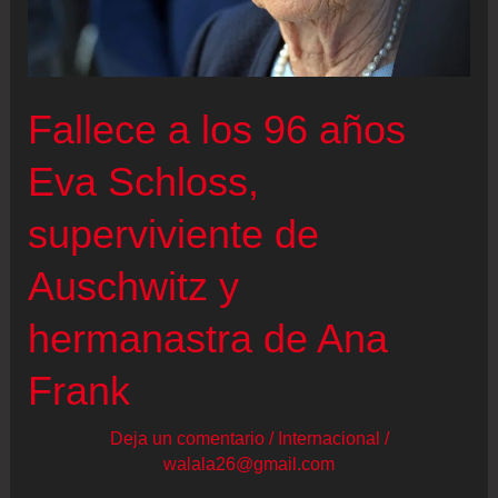
en
imágenes
Fallece a los 96 años
Eva Schloss,
superviviente de
Auschwitz y
hermanastra de Ana
Frank
Deja un comentario
/
Internacional
/
walala26@gmail.com