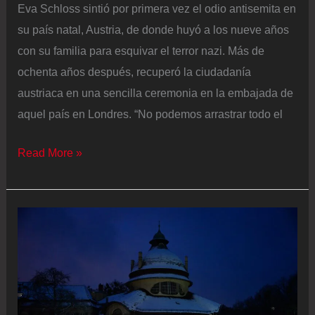
Eva Schloss sintió por primera vez el odio antisemita en
su país natal, Austria, de donde huyó a los nueve años
con su familia para esquivar el terror nazi. Más de
ochenta años después, recuperó la ciudadanía
austriaca en una sencilla ceremonia en la embajada de
aquel país en Londres. “No podemos arrastrar todo el
Fallece
Read More »
a
los
96
años
Eva
Schloss,
superviviente