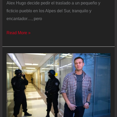
Alex Hugo decide pedir el traslado a un pequeño y
ficticio pueblo en los Alpes del Sur, tranquilo y
encantador…, pero
‘Alex
Read More »
Hugo’
y
‘Asesinatos
en
la
montaña’:
los
Alpes
al
poder