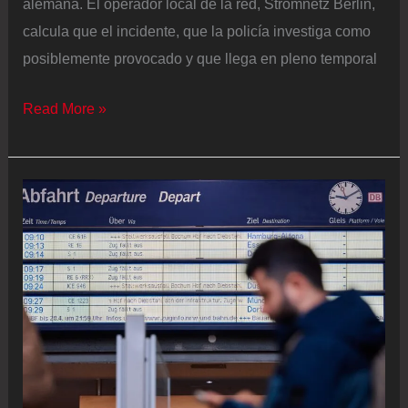
alemana. El operador local de la red, Stromnetz Berlin,
calcula que el incidente, que la policía investiga como
posiblemente provocado y que llega en pleno temporal
Un
Read More »
incendio
deja
sin
luz
a
casi
50.000
hogares
en
Berlín