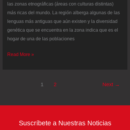
las zonas etnográficas (áreas con culturas distintas)
más ricas del mundo. La región alberga algunas de las
lenguas más antiguas que aún existen y la diversidad
genética que se encuentra en la zona indica que es el
hogar de una de las poblaciones
El
Read More »
genocidio
olvidado
de
1
2
Next
→
Namibia:
cómo
los
alemanes
Suscríbete a Nuestras Noticias
cazaron