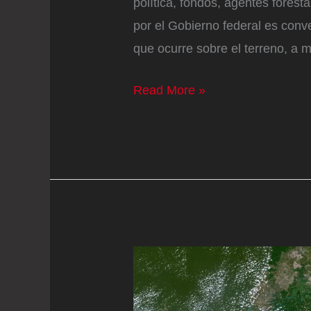
política, fondos, agentes forest
por el Gobierno federal es conve
que ocurre sobre el terreno, a m
Brasil
Read More »
recluta
a
los
bancos
en
su
lucha
para
eliminar