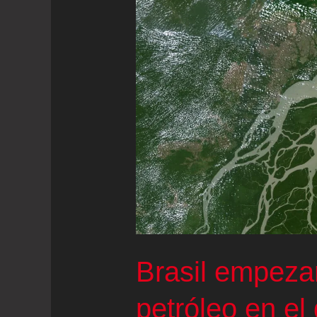
la
deforestación
en
la
Amazonia
Brasil empeza
petróleo en el