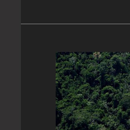
Marina
Silva
deja
el
ministerio
de
Medio
Ambiente
para
competir
por
el
Senado