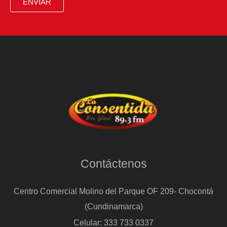
ENVIAR
residencia
de
mayores
en
Carrión
de
Calatrava
(Ciudad
Real)
Contáctenos
Centro Comercial Molino del Parque OF 209- Chocontá
(Cundinamarca)
Celular: 333 733 0337