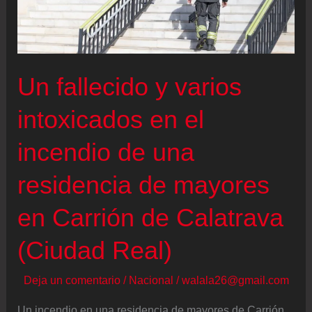
una
ciudad
mucho
más
Un fallecido y varios
próxima”
intoxicados en el
incendio de una
residencia de mayores
en Carrión de Calatrava
(Ciudad Real)
Deja un comentario
/
Nacional
/
walala26@gmail.com
Un incendio en una residencia de mayores de Carrión