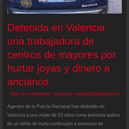
en
la
CDMX
Detenida en Valencia
fue
detenido
una trabajadora de
con
centros de mayores por
droga
hurtar joyas y dinero a
ancianos
Deja un comentario
/
Nacional
/
walala26@gmail.com
Agentes de la Policía Nacional han detenido en
Valencia a una mujer de 53 años como presunta autora
de un delito de hurto continuado a personas de