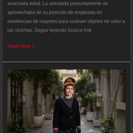
avanzada edad. La arrestada presuntamente se
aprovechaba de su posición de empleada en
residencias de mayores para sustraer objetos de valor a
las víctimas. Seguir leyendo Source link
Detenida
Read More »
en
Valencia
una
trabajadora
de
centros
de
mayores
por