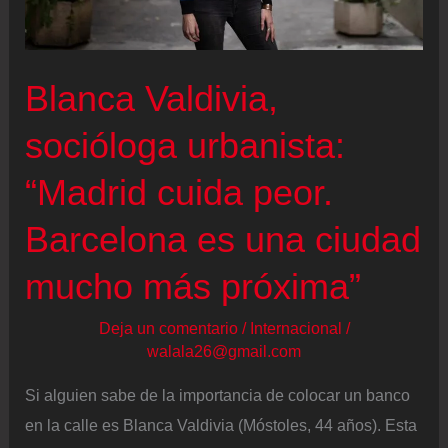
hurtar
joyas
y
Blanca Valdivia,
dinero
a
socióloga urbanista:
ancianos
“Madrid cuida peor.
Barcelona es una ciudad
mucho más próxima”
Deja un comentario
/
Internacional
/
walala26@gmail.com
Si alguien sabe de la importancia de colocar un banco
en la calle es Blanca Valdivia (Móstoles, 44 años). Esta