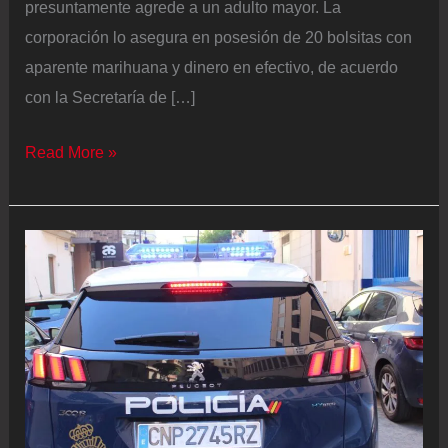
presuntamente agrede a un adulto mayor. La
corporación lo asegura en posesión de 20 bolsitas con
aparente marihuana y dinero en efectivo, de acuerdo
con la Secretaría de […]
Hombre
Read More »
que
golpeó
a
anciano
que
pasaba
en
su
camino