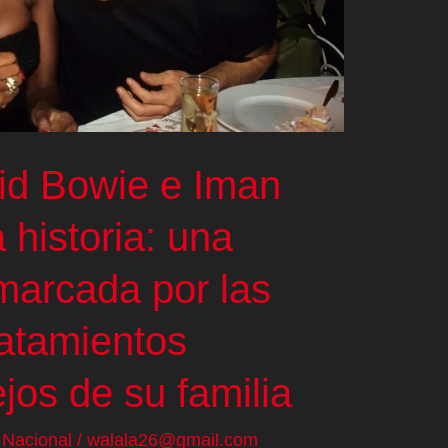
vid Bowie e Iman
 historia: una
marcada por las
ratamientos
ejos de su familia
/
Nacional
/
walala26@gmail.com