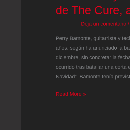
de The Cure, 
de
su
Deja un comentario
familia
Perry Bamonte, guitarrista y tecl
años, según ha anunciado la ban
diciembre, sin concretar la fech
ocurrido tras batallar una corta
Navidad”. Bamonte tenía previst
Muere
Read More »
Perry
Bamonte,
guitarrista