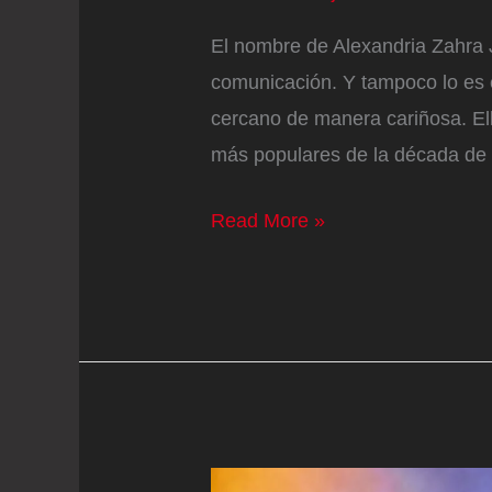
El nombre de Alexandria Zahra 
comunicación. Y tampoco lo es 
cercano de manera cariñosa. Ell
más populares de la década de 
La
Read More »
hija
de
David
Bowie
e
Iman
cuenta