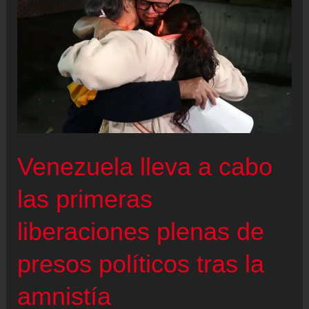
María
Corina
Machado
Venezuela lleva a cabo
las primeras
liberaciones plenas de
presos políticos tras la
amnistía