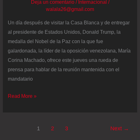
Deja un comentario
/
Internacional
/
walala26@gmail.com
Un día después de visitar la Casa Blanca y de entregar
al presidente de Estados Unidos, Donald Trump, la
medalla del Nobel de la Paz con la que fue
galardonada, la líder de la oposición venezolana, María
Corina Machado, ofrece este jueves una rueda de
prensa para hablar de la reunión mantenida con el
mandatario
Últimas
Read More »
noticias
de
Venezuela,
1
2
3
Next
→
en