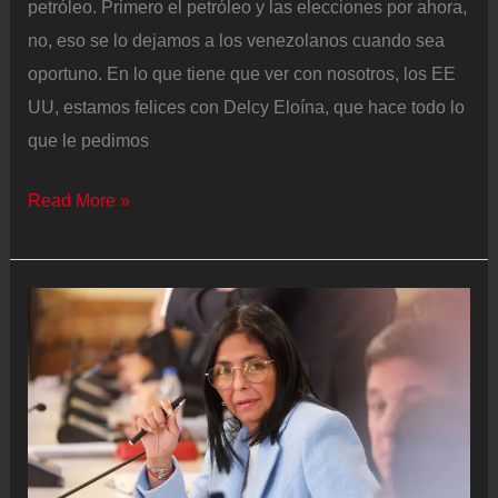
petróleo. Primero el petróleo y las elecciones por ahora,
no, eso se lo dejamos a los venezolanos cuando sea
oportuno. En lo que tiene que ver con nosotros, los EE
UU, estamos felices con Delcy Eloína, que hace todo lo
que le pedimos
Cuando
Read More »
una
dictadura
se
vuelve
normal
no
se
necesitan