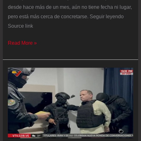
desde hace más de un mes, aún no tiene fecha ni lugar,
pero está más cerca de concretarse. Seguir leyendo
Source link
Delcy
Read More »
Rodríguez
y
Petro
hablan
por
teléfono
y
acuerdan
encontrarse
“próximamente”