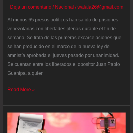
Deja un comentario
/
Nacional
/
walala26@gmail.com
Al menos 65 presos políticos han salido de prisiones
venezolanas con libertades plenas durante el fin de
semana. Se trata de las primeras excarcelaciones que
se han producido en el marco de la nueva ley de
amnistía aprobada el jueves pasado por unanimidad.
Se cuentan entre los liberados el opositor Juan Pablo
Guanipa, a quien
Venezuela
Read More »
lleva
a
cabo
las