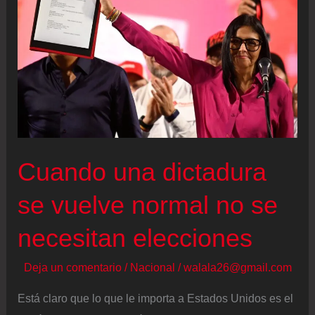
primeras
liberaciones
plenas
de
presos
políticos
tras
la
Cuando una dictadura
amnistía
se vuelve normal no se
necesitan elecciones
Deja un comentario
/
Nacional
/
walala26@gmail.com
Está claro que lo que le importa a Estados Unidos es el