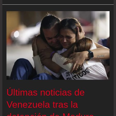
la
puerta
a
un
papel
de
Machado
en
Venezuela
Últimas noticias de
Venezuela tras la