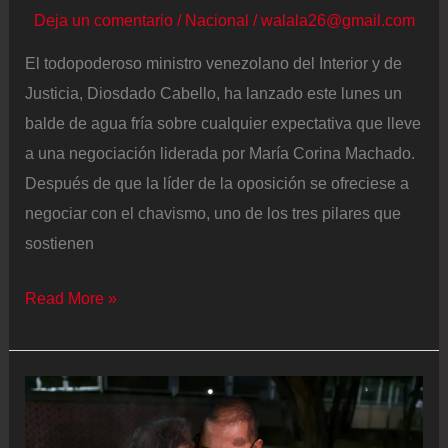
Deja un comentario
/
Nacional
/
walala26@gmail.com
El todopoderoso ministro venezolano del Interior y de
Justicia, Diosdado Cabello, ha lanzado este lunes un
balde de agua fría sobre cualquier expectativa que lleve
a una negociación liderada por María Corina Machado.
Después de que la líder de la oposición se ofreciese a
negociar con el chavismo, uno de los tres pilares que
sostienen
Diosdado
Read More »
Cabello
descarta
una
negociación
con