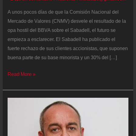
A unos pocos días de que la Comisión Nacional del
Mercado de Valores (CNMV) desvele el resultado de la
opa hostil del BBVA sobre el Sabadell, el futuro se
empieza a esclarecer. El Sabadell ha publicado el
fuerte rechazo de sus clientes accionistas, que suponen
buena parte de su base minorista y un 30% del […]
La
Read More »
resistencia
de
los
clientes
accionistas
del