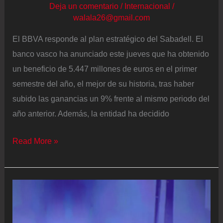
Deja un comentario
/
Internacional
/
walala26@gmail.com
El BBVA responde al plan estratégico del Sabadell. El
banco vasco ha anunciado este jueves que ha obtenido
un beneficio de 5.447 millones de euros en el primer
semestre del año, el mejor de su historia, tras haber
subido las ganancias un 9% frente al mismo periodo del
año anterior. Además, la entidad ha decidido
El
Read More »
BBVA
gana
un
9%
más