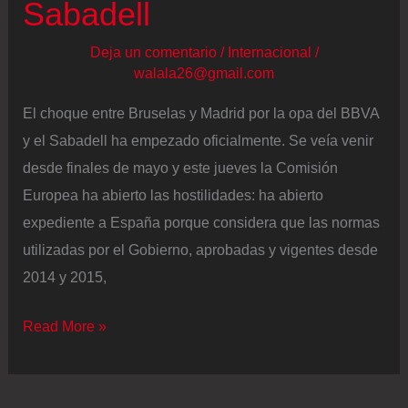
Sabadell
accionistas
para
Deja un comentario
/
Internacional
/
2028
walala26@gmail.com
El choque entre Bruselas y Madrid por la opa del BBVA
y el Sabadell ha empezado oficialmente. Se veía venir
desde finales de mayo y este jueves la Comisión
Europea ha abierto las hostilidades: ha abierto
expediente a España porque considera que las normas
utilizadas por el Gobierno, aprobadas y vigentes desde
2014 y 2015,
Bruselas
Read More »
abre
expediente
contra