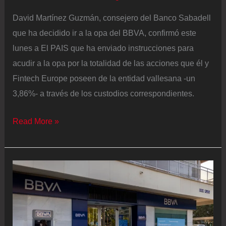
David Martínez Guzmán, consejero del Banco Sabadell
que ha decidido ir a la opa del BBVA, confirmó este
lunes a El PAIS que ha enviado instrucciones para
acudir a la opa por la totalidad de las acciones que él y
Fintech Europe poseen de la entidad vallesana -un
3,86%- a través de los custodios correspondientes.
Martínez
Read More »
responde
al
Sabadell:
“Hay
maneras
más