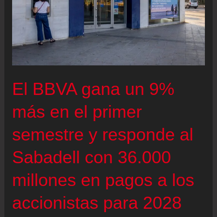
constructivas
para
debatir
la
propuesta
que
El BBVA gana un 9%
insultarme”
más en el primer
semestre y responde al
Sabadell con 36.000
millones en pagos a los
accionistas para 2028