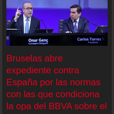
en
el
primer
semestre
y
responde
al
Bruselas abre
Sabadell
con
expediente contra
36.000
España por las normas
millones
en
con las que condiciona
pagos
a
la opa del BBVA sobre el
los