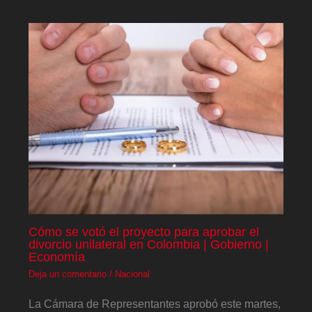
Cómo se votó el proyecto para aprobar el
divorcio unilateral en Colombia | Gobierno |
Economía
Deja un comentario
/
Nacional
La Cámara de Representantes aprobó este martes,