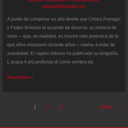
walala26@gmail.com
A punto de cumplirse un año desde que Chiara Ferragni
y Fedez firmaron el acuerdo de divorcio, su historia de
amor —que, en realidad, es mucho más polémica de lo
que ellos mostraron durante años— vuelve a estar de
actualidad. El rapero italiano ha publicado su biografía,
L’acqua è più profonda di come sembra da
Fedez
Read More »
repasa
los
capítulos
1
2
3
Next
→
más
difíciles