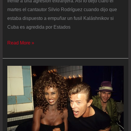
frente a una agresión extranjera. Así lo dejó claro el
martes el cantautor Silvio Rodríguez cuando dijo que
estaba dispuesto a empuñar un fusil Kaláshnikov si
Cuba es agredida por Estados
Silvio
Read More »
Rodríguez
recibe
el
fusil
AKM
que
pidió
para
defender
a