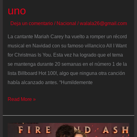
uno
duden
en
Deja un comentario
/
Nacional
/
walala26@gmail.com
hacerse
las
La cantante Mariah Carey ha vuelto a romper un récord
pruebas
musical en Navidad con su famoso villancico All I Want
de
for Christmas Is You. Esta vez ha logrado que el tema
detección
se mantenga durante 20 semanas en el número 1 de la
cada
lista Billboard Hot 100!, algo que ninguna otra canción
año”
había alcanzado antes. “Humildemente
El
Read More »
villancico
de
Mariah
Carey