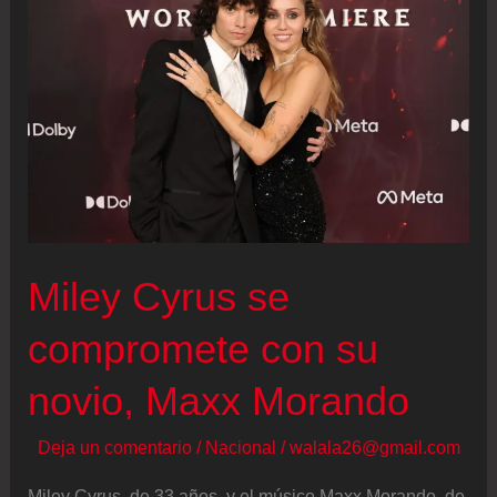
rompe
nuevo
récord
al
mantenerse
20
semanas
en
Miley Cyrus se
el
número
compromete con su
uno
novio, Maxx Morando
Deja un comentario
/
Nacional
/
walala26@gmail.com
Miley Cyrus, de 33 años, y el músico Maxx Morando, de