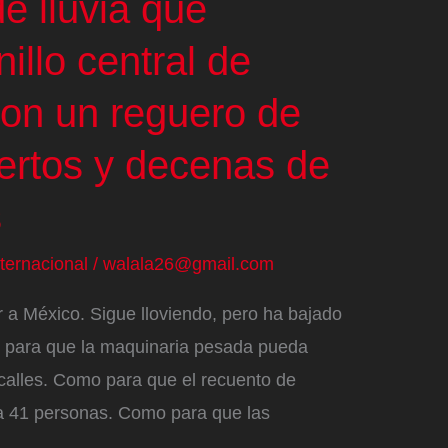
e lluvia que
illo central de
ron un reguero de
rtos y decenas de
s
nternacional
/
walala26@gmail.com
r a México. Sigue lloviendo, pero ha bajado
mo para que la maquinaria pesada pueda
s calles. Como para que el recuento de
ya 41 personas. Como para que las