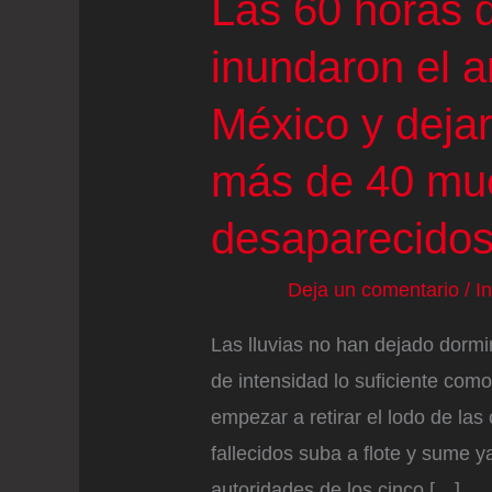
Las 60 horas d
inundaron el an
México y deja
más de 40 mue
desaparecido
Deja un comentario
/
I
Las lluvias no han dejado dormi
de intensidad lo suficiente co
empezar a retirar el lodo de la
fallecidos suba a flote y sume 
autoridades de los cinco […]