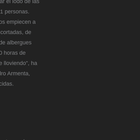
r el lodo de las
41 personas.
dos empiecen a
 cortadas, de
 de albergues
60 horas de
e lloviendo”, ha
dro Armenta,
cidas.