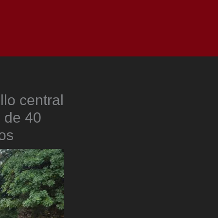
as
Top
Redes
Pauta
Privacy Policy
lo central
 de 40
os