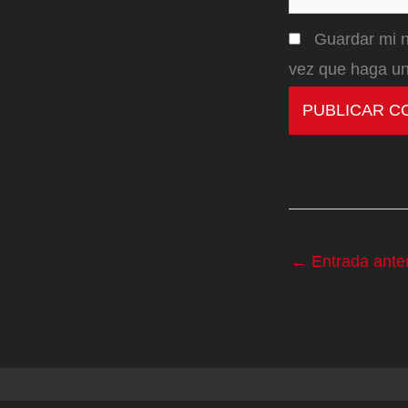
Guardar mi n
vez que haga un
←
Entrada anter