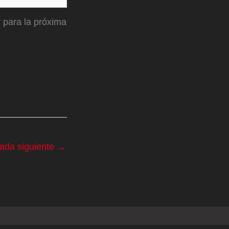
 para la próxima
rada siguiente
→