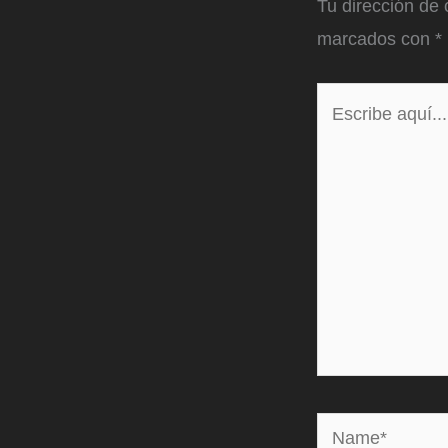
Tu dirección de 
marcados con
*
Escribe
aquí...
Name*