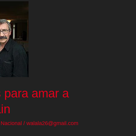
s para amar a
in
/
Nacional
/
walala26@gmail.com