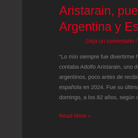
Aristarain, pue
Argentina y E
Deja un comentario
“Lo mío siempre fue divertirme 
contaba Adolfo Aristarain, uno 
argentinos, poco antes de recib
española en 2024. Fue su última 
domingo, a los 82 años, según 
Muere
Read More »
el
cineasta