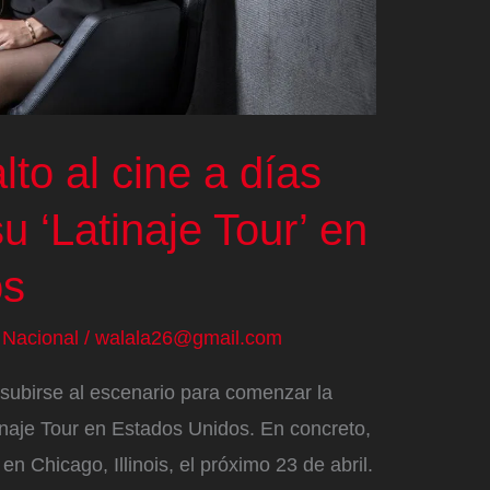
lto al cine a días
 ‘Latinaje Tour’ en
os
/
Nacional
/
walala26@gmail.com
subirse al escenario para comenzar la
naje Tour en Estados Unidos. En concreto,
n Chicago, Illinois, el próximo 23 de abril.