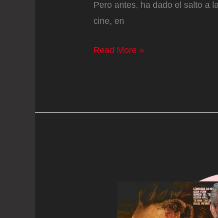
Pero antes, ha dado el salto a l
cine, en
Cazzu
Read More »
da
el
salto
al
cine
a
días
de
comenzar
su