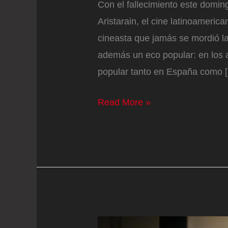
Con el fallecimiento este domin
Aristarain, el cine latinoameric
cineasta que jamás se mordió la 
además un eco popular: en los 
popular tanto en España como 
Siete
Read More »
películas
para
amar
a
Adolfo
Aristarain