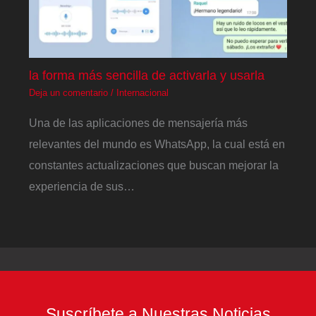
la forma más sencilla de activarla y usarla
Deja un comentario
/
Internacional
Una de las aplicaciones de mensajería más
relevantes del mundo es WhatsApp, la cual está en
constantes actualizaciones que buscan mejorar la
experiencia de sus…
Suscríbete a Nuestras Noticias