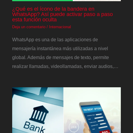
¿Qué es el ícono de la bandera en
WhatsApp? Así puede activar paso a paso
esta función oculta
Deja un comentario
/
Internacional
WhatsApp es una de las aplicaciones de
mensajería instantánea más utilizadas a nivel
global. Además de mensajes de texto, permite
realizar llamadas, videollamadas, enviar audios,…