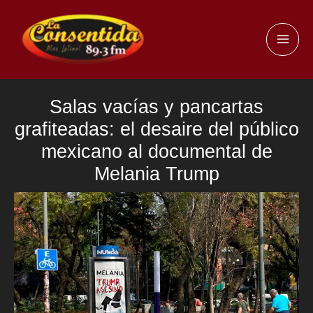
Ir
al
MAI
contenido
ME
Salas vacías y pancartas
grafiteadas: el desaire del público
mexicano al documental de
Melania Trump