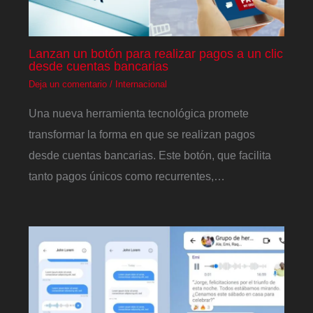
Lanzan un botón para realizar pagos a un clic
desde cuentas bancarias
Deja un comentario
/
Internacional
Una nueva herramienta tecnológica promete
transformar la forma en que se realizan pagos
desde cuentas bancarias. Este botón, que facilita
tanto pagos únicos como recurrentes,…