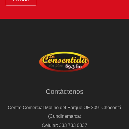
ex
primera
ministra
de
Pedro
Castillo,
refugiada
en
la
Embajada
Contáctenos
de
México
Centro Comercial Molino del Parque OF 209- Chocontá
(Cundinamarca)
Celular: 333 733 0337