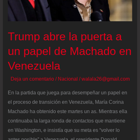
con
un
reacomodo
Trump abre la puerta a
en
el
un papel de Machado en
poder”
Venezuela
Deja un comentario
/
Nacional
/
walala26@gmail.com
En la partida que juega para desempeñar un papel en
el proceso de transición en Venezuela, María Corina
Machado ha obtenido este martes un as. Mientras ella
continuaba la larga ronda de contactos que mantiene
en Washington, e insistía que su meta es “volver lo
antes posible” a Venezuela, el presidente Donald