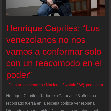
de
María
Corina
Henrique Capriles: “Los
Machado
venezolanos no nos
vamos a conformar solo
con un reacomodo en el
poder”
Deja un comentario
/
Nacional
/
walala26@gmail.com
Henrique Capriles Radonski (Caracas, 53 años) ha
recobrado fuerza en la escena política venezolana.
Diputado de la Asamblea Nacional en una Venezuela