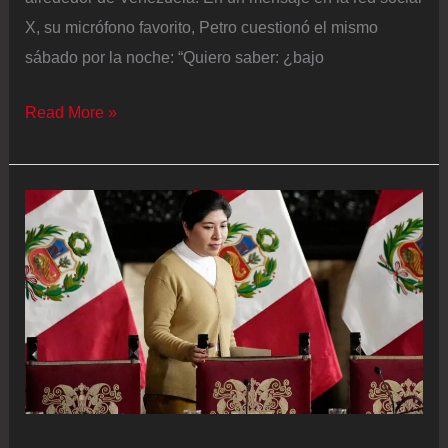
X, su micrófono favorito, Petro cuestionó el mismo
sábado por la noche: “Quiero saber: ¿bajo
Petro
Read More »
carga
contra
Trump
por
las
amenazas
a
Venezuela:
“El
cierre
del