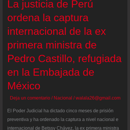
La justicia de Perú
espacio
ordena la captura
aéreo
es
internacional de la ex
completamente
ilegal”
primera ministra de
Pedro Castillo, refugiada
en la Embajada de
México
Deja un comentario
/
Nacional
/
walala26@gmail.com
El Poder Judicial ha dictado cinco meses de prisión
preventiva y ha ordenado la captura a nivel nacional e
internacional de Betssy Chávez, la ex primera ministra