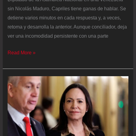
sin Nicolás Maduro, Capriles tiene ganas de hablar. Se
detiene varios minutos en cada respuesta y, a veces,
retoma y desarrolla la anterior. Aunque conciliador, deja
ver una incomodidad persistente con una parte
Henrique
Read More »
Capriles:
“Los
venezolanos
no
nos
vamos
a
conformar
solo