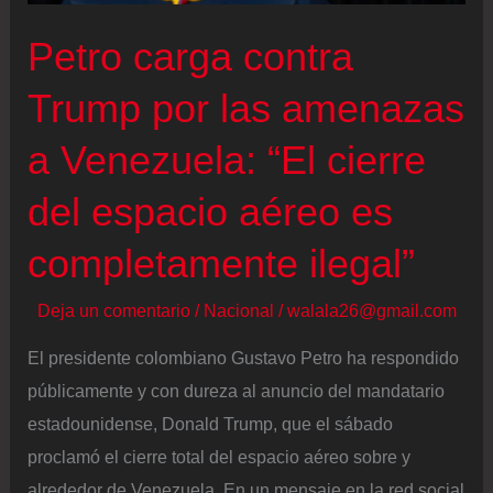
a
Petro carga contra
Latinoamérica:
entre
Trump por las amenazas
la
a Venezuela: “El cierre
condena
y
del espacio aéreo es
los
completamente ilegal”
aplausos
Deja un comentario
/
Nacional
/
walala26@gmail.com
El presidente colombiano Gustavo Petro ha respondido
públicamente y con dureza al anuncio del mandatario
estadounidense, Donald Trump, que el sábado
proclamó el cierre total del espacio aéreo sobre y
alrededor de Venezuela. En un mensaje en la red social