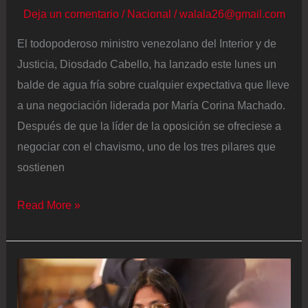
Deja un comentario
/
Nacional
/
walala26@gmail.com
El todopoderoso ministro venezolano del Interior y de
Justicia, Diosdado Cabello, ha lanzado este lunes un
balde de agua fría sobre cualquier expectativa que lleve
a una negociación liderada por María Corina Machado.
Después de que la líder de la oposición se ofreciese a
negociar con el chavismo, uno de los tres pilares que
sostienen
Diosdado
Read More »
Cabello
descarta
una
negociación
con