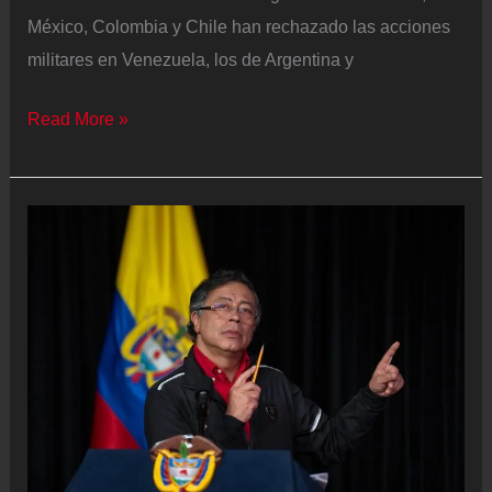
México, Colombia y Chile han rechazado las acciones
militares en Venezuela, los de Argentina y
El
Read More »
ataque
de
EE
UU
a
Venezuela
para
capturar
a
Maduro
divide