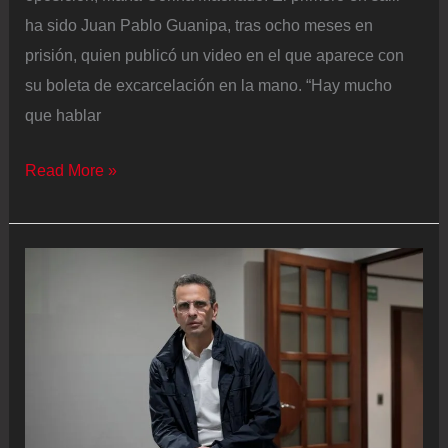
ha sido Juan Pablo Guanipa, tras ocho meses en
prisión, quien publicó un video en el que aparece con
su boleta de excarcelación en la mano. “Hay mucho
que hablar
Excarcelado
Read More »
el
dirigente
Juan
Pablo
Guanipa
y
parte
del
equipo