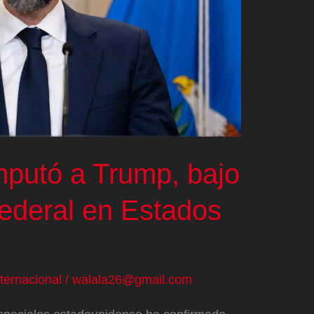
imputó a Trump, bajo
federal en Estados
nternacional
/
walala26@gmail.com