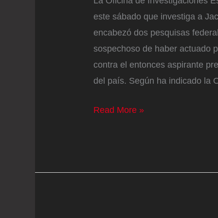
La Oficina de Investigaciones 
este sábado que investiga a Jack
encabezó dos pesquisas federa
sospechoso de haber actuado po
contra el entonces aspirante pr
del país. Según ha indicado la O
El
Read More »
fiscal
que
imputó
a
Trump,
bajo