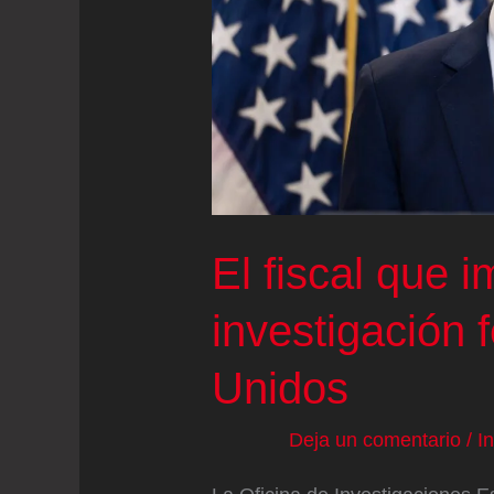
juicio
antimonopolio
El fiscal que 
investigación 
Unidos
Deja un comentario
/
I