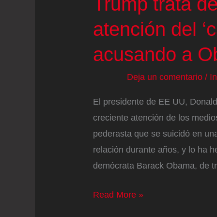
Trump trata de
atención del ‘
acusando a Ob
Deja un comentario
/
I
El presidente de EE UU, Donal
creciente atención de los medio
pederasta que se suicidó en un
relación durante años, y lo ha h
demócrata Barack Obama, de tr
Trump
Read More »
trata