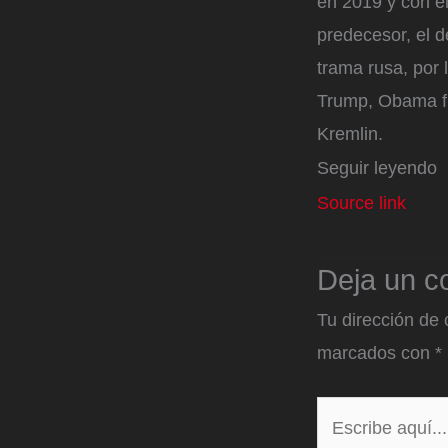
en 2019 y con el
predecesor, el 
trama rusa, por 
Trump, Obama fue
Kremlin.
Seguir leyendo
Source link
Deja un c
Tu dirección de 
marcados con
*
Escribe
aquí...