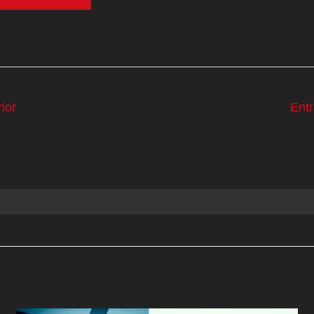
ior
Ent