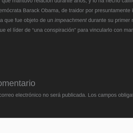
 que mantuvo relación durante años, y lo ha hecho calif
demócrata Barack Obama, de traidor por presuntamente i
la que fue objeto de un
impeachment
durante su primer
 el líder de “una conspiración” para vincularlo con ma
omentario
correo electrónico no será publicada.
Los campos obligat