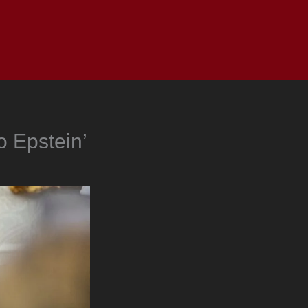
as
Top
Redes
Pauta
Privacy Policy
o Epstein’