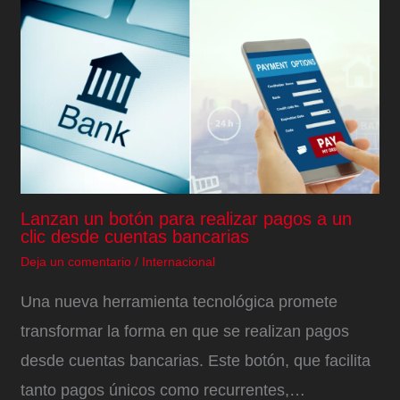
Lanzan un botón para realizar pagos a un
clic desde cuentas bancarias
Deja un comentario
/
Internacional
Una nueva herramienta tecnológica promete
transformar la forma en que se realizan pagos
desde cuentas bancarias. Este botón, que facilita
tanto pagos únicos como recurrentes,…