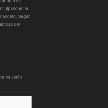
icando a su
nculparlo en la
 mandato. Según
niobras del
orios están