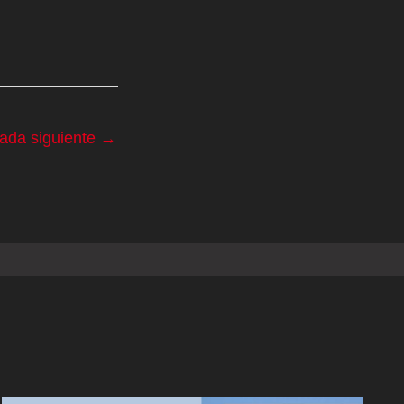
rada siguiente
→