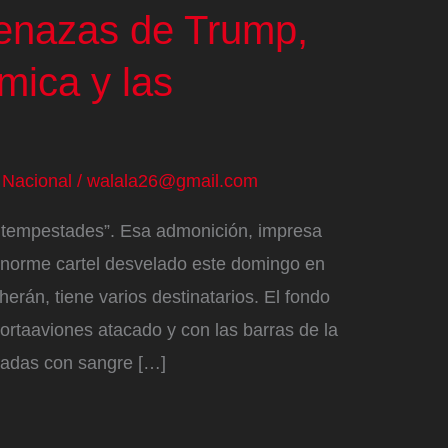
enazas de Trump,
ómica y las
/
Nacional
/
walala26@gmail.com
s tempestades”. Esa admonición, impresa
 enorme cartel desvelado este domingo en
herán, tiene varios destinatarios. El fondo
portaaviones atacado y con las barras de la
tadas con sangre […]