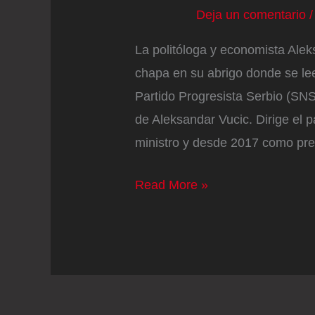
Deja un comentario
La politóloga y economista Alek
chapa en su abrigo donde se lee
Partido Progresista Serbio (SNS,
de Aleksandar Vucic. Dirige el 
ministro y desde 2017 como pre
Los
Read More »
estudiantes
de
Serbia
preparan
un