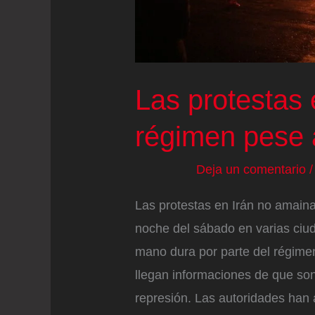
económica
y
las
protestas
Las protestas 
régimen pese a
Deja un comentario
Las protestas en Irán no amaina
noche del sábado en varias ciu
mano dura por parte del régim
llegan informaciones de que son
represión. Las autoridades han