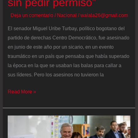
sin pedir permiso”
Deja un comentario
/
Nacional
/
walala26@gmail.com
El senador Miguel Uribe Turbay, político bogotano del
partido de derechas Centro Democrático, fue asesinado
en junio de este año por un sicario, en un evento
traumático en un país que pensaba que había superado
la época en la que se usaban las balas para callar a
sus líderes. Pero los asesinos no tuvieron la
Las
Read More »
últimas
palabras
de
Miguel
Uribe