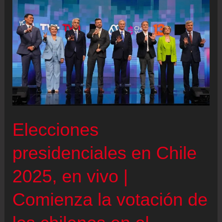
en
vivo
|
Boric,
tras
votar:
“Chile
es
Elecciones
un
país
presidenciales en Chile
hermoso”
2025, en vivo |
Comienza la votación de