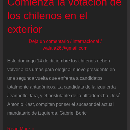
Comienza la votación de
gran
los chilenos en el
día
para
exterior
Chile”
Deja un comentario
/
Internacional
/
walala26@gmail.com
Este domingo 14 de diciembre los chilenos deben
volver a las urnas para elegir al nuevo presidente en
una segunda vuelta que enfrenta a candidatos
totalmente antagónicos. La candidata de la izquierda
Jeannette Jara, y el postulante de la ultraderecha, José
Antonio Kast, compiten por ser el sucesor del actual
mandatario de izquierda, Gabriel Boric,
Elecciones
Read More »