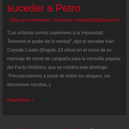
suceder a Petro
Deja un comentario
/
Nacional
/
walala26@gmail.com
“Las víctimas somos superiores a la impunidad.
Tenemos el poder de la verdad”, dijo el senador Iván
Cepeda Castro (Bogotá, 63 años) en el inicio de su
mensaje de cierre de campaña para la consulta popular
del Pacto Histórico, que se celebra este domingo.
“Prevaleceremos a pesar de todos los ataques, las
decisiones injustas, y
Iván
Read More »
Cepeda
Castro,
el