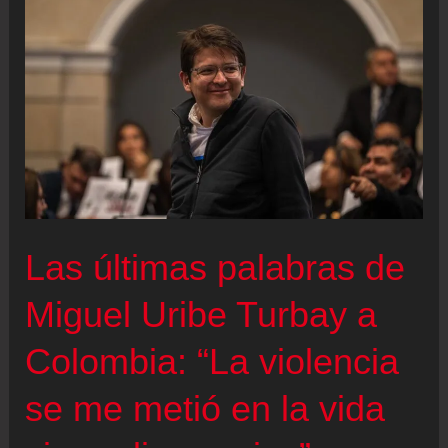
y
el
ultra
Ventura
se
disputarán
la
segunda
vuelta
Las últimas palabras de
en
Miguel Uribe Turbay a
las
presidenciales
Colombia: “La violencia
de
Portugal
se me metió en la vida