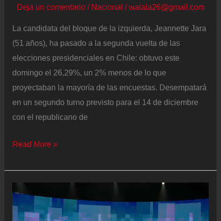
Deja un comentario
/
Nacional
/
walala26@gmail.com
La candidata del bloque de la izquierda, Jeannette Jara
(51 años), ha pasado a la segunda vuelta de las
elecciones presidenciales en Chile: obtuvo este
domingo el 26,29%, un 2% menos de lo que
proyectaban la mayoría de las encuestas. Desempatará
en un segundo turno previsto para el 14 de diciembre
con el republicano de
Jeannette
Read More »
Jara:
“No
dejen
que
el