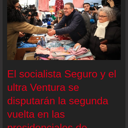
de
José
Félix
Lafaurie
y
guarda
silencio
ante
El socialista Seguro y el
la
salida
ultra Ventura se
de
disputarán la segunda
María
Fernanda
vuelta en las
Cabal
presidenciales de