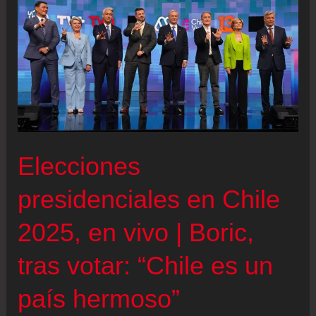
miedo
congele
sus
corazones”
Elecciones
presidenciales en Chile
2025, en vivo | Boric,
tras votar: “Chile es un
país hermoso”