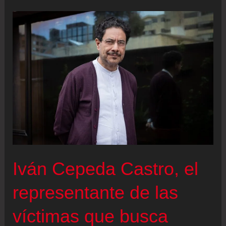
en
Chile
2025,
en
vivo
|
Comienza
la
votación
de
los
Iván Cepeda Castro, el
chilenos
en
representante de las
el
víctimas que busca
exterior