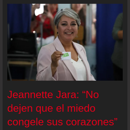
la
derecha
con
el
respaldo
de
Trump
Jeannette Jara: “No
dejen que el miedo
congele sus corazones”