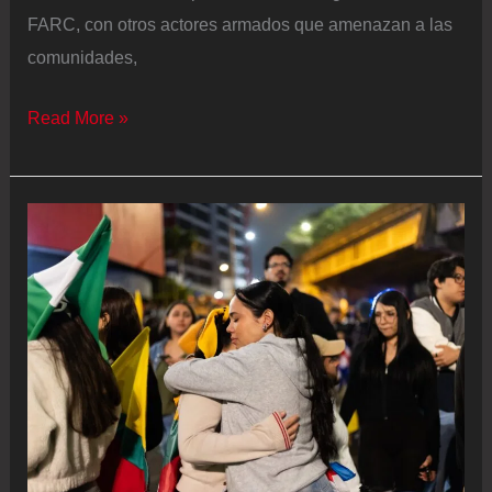
2023
FARC, con otros actores armados que amenazan a las
comunidades,
La
Read More »
violencia
recrudecida
y
el
riesgo
de
fraude
amenazan
el
ciclo
electoral