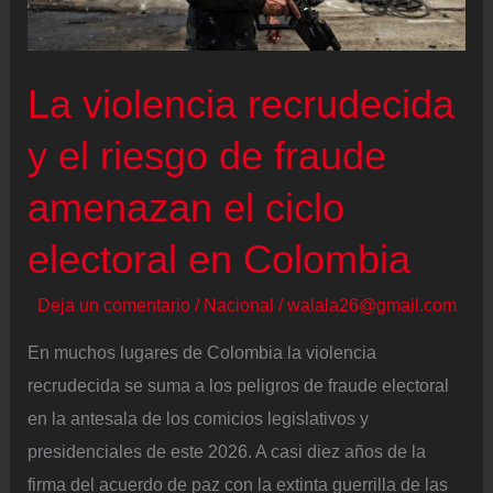
ronda
el
56%
La violencia recrudecida
a
y el riesgo de fraude
las
18.00,
amenazan el ciclo
más
de
electoral en Colombia
un
Deja un comentario
/
Nacional
/
walala26@gmail.com
punto
y
En muchos lugares de Colombia la violencia
medio
recrudecida se suma a los peligros de fraude electoral
por
en la antesala de los comicios legislativos y
encima
presidenciales de este 2026. A casi diez años de la
de
firma del acuerdo de paz con la extinta guerrilla de las