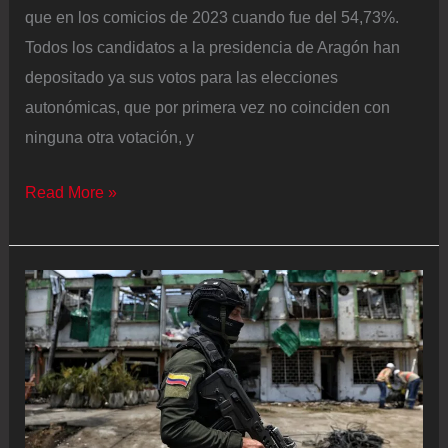
que en los comicios de 2023 cuando fue del 54,73%.
Todos los candidatos a la presidencia de Aragón han
depositado ya sus votos para las elecciones
autonómicas, que por primera vez no coinciden con
ninguna otra votación, y
Elecciones
Read More »
en
Aragón
2026,
en
directo
|
La
participación