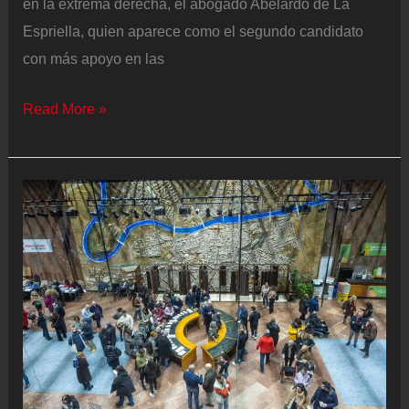
en la extrema derecha, el abogado Abelardo de La
Espriella, quien aparece como el segundo candidato
con más apoyo en las
Abelardo
Read More »
De
La
Espriella
prepara
su
primer
pulso
electoral
con
el
partido