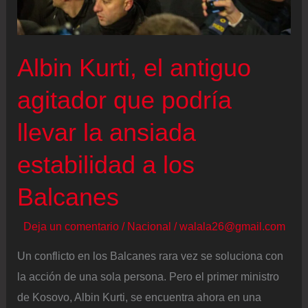
Costa
Rica
tras
Albin Kurti, el antiguo
arrasar
en
agitador que podría
primera
llevar la ansiada
vuelta
estabilidad a los
Balcanes
Deja un comentario
/
Nacional
/
walala26@gmail.com
Un conflicto en los Balcanes rara vez se soluciona con
la acción de una sola persona. Pero el primer ministro
de Kosovo, Albin Kurti, se encuentra ahora en una