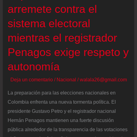
plan
arremete contra el
de
sistema electoral
fraude
en
mientras el registrador
plena
Penagos exige respeto y
pelea
contra
autonomía
Roy
Barreras
Deja un comentario
/
Nacional
/
walala26@gmail.com
La preparación para las elecciones nacionales en
Colombia enfrenta una nueva tormenta política. El
presidente Gustavo Petro y el registrador nacional
Hernán Penagos mantienen una fuerte discusión
pública alrededor de la transparencia de las votaciones