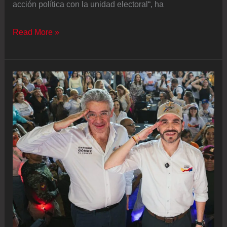
acción política con la unidad electoral“, ha
Oskar
Read More »
Matute
marca
distancia
con
Rufián:
“No
hay
que
confundir
la
unidad
de