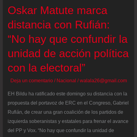
exige
Oskar Matute marca
respeto
y
distancia con Rufián:
autonomía
“No hay que confundir la
unidad de acción política
con la electoral”
Deja un comentario
/
Nacional
/
walala26@gmail.com
EH Bildu ha ratificado este domingo su distancia con la
propuesta del portavoz de ERC en el Congreso, Gabriel
Rufián, de crear una gran coalición de los partidos de
izquierda soberanistas y estatales para frenar el avance
del PP y Vox. “No hay que confundir la unidad de