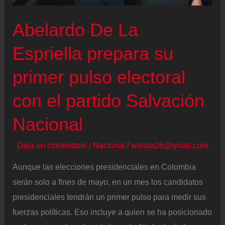
acción
política
Abelardo De La
con
la
Espriella prepara su
electoral”
primer pulso electoral
con el partido Salvación
Nacional
Deja un comentario
/
Nacional
/
walala26@gmail.com
Aunque las elecciones presidenciales en Colombia
serán solo a fines de mayo, en un mes los candidatos
presidenciales tendrán un primer pulso para medir sus
fuerzas políticas. Eso incluye a quien se ha posicionado