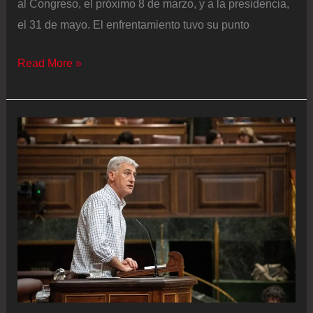
al Congreso, el próximo 8 de marzo, y a la presidencia,
el 31 de mayo. El enfrentamiento tuvo su punto
El
Read More »
presidente
Petro
arremete
contra
el
sistema
electoral
mientras
el
registrador
Penagos