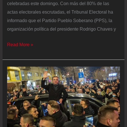
celebradas este domingo. Con más del 80% de las
actas electorales escrutadas, el Tribunal Electoral ha
informado que el Partido Pueblo Soberano (PPS), la
organización política del presidente Rodrigo Chaves y
Laura
Read More »
Fernández,
candidata
del
Gobierno,
será
la
próxima
presidenta
de