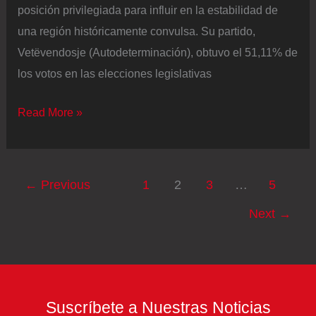
posición privilegiada para influir en la estabilidad de
una región históricamente convulsa. Su partido,
Vetëvendosje (Autodeterminación), obtuvo el 51,11% de
los votos en las elecciones legislativas
Albin
Read More »
Kurti,
el
antiguo
←
Previous
1
2
3
…
5
agitador
Next
→
que
podría
llevar
la
ansiada
Suscríbete a Nuestras Noticias