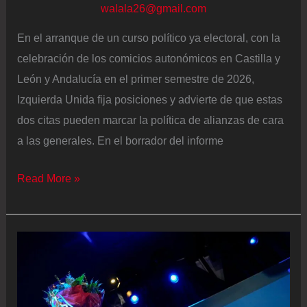
walala26@gmail.com
En el arranque de un curso político ya electoral, con la
celebración de los comicios autonómicos en Castilla y
León y Andalucía en el primer semestre de 2026,
Izquierda Unida fija posiciones y advierte de que estas
dos citas pueden marcar la política de alianzas de cara
a las generales. En el borrador del informe
Maíllo
Read More »
advierte
de
que
la
reconstrucción
de