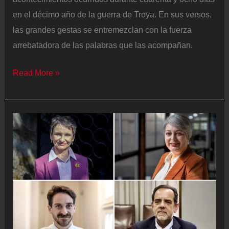
en el décimo año de la guerra de Troya. En sus versos,
las grandes gestas se entremezclan con la fuerza
arrebatadora de las palabras que las acompañan.
Ver
Read More »
con
los
ojos
del
otro:
lecciones
desde
Troya