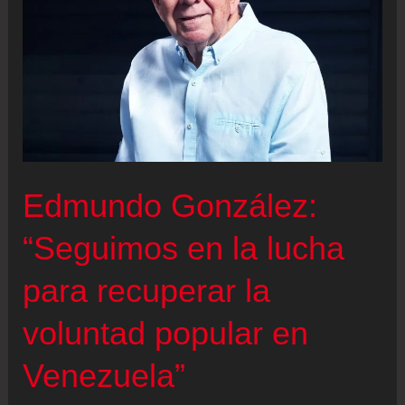
elecciones
si
Sánchez
anticipa
las
generales
Edmundo González:
“Seguimos en la lucha
para recuperar la
voluntad popular en
Venezuela”