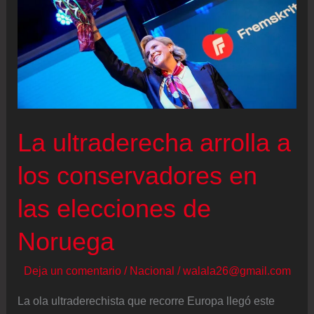
la
izquierda
no
puede
hacerse
sobre
La ultraderecha arrolla a
“liderazgos
fallidos”
los conservadores en
las elecciones de
Noruega
Deja un comentario
/
Nacional
/
walala26@gmail.com
La ola ultraderechista que recorre Europa llegó este