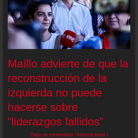
no
sufragar
y
más
exigencias
al
Maíllo advierte de que la
voto
extranjero
reconstrucción de la
izquierda no puede
hacerse sobre
“liderazgos fallidos”
Deja un comentario
/
Internacional
/