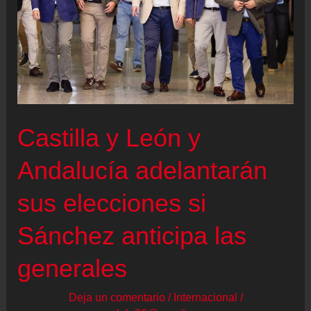
una
nueva
ley:
“No
nos
es
Castilla y León y
posible
informarte
Andalucía adelantarán
cómo
sus elecciones si
van
las
Sánchez anticipa las
cosas
generales
en
Colombia”
Deja un comentario
/
Internacional
/