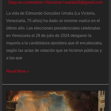
Deja un comentario
/
Nacional
/
walala26@gmail.com
La vida de Edmundo González Urrutia (La Victoria,
Venezuela, 75 años) ha dado un enorme vuelco en el
último año. Las elecciones presidenciales celebradas
en Venezuela el 28 de julio de 2024 otorgaron la
mayoría a la candidatura opositora que él encabezaba,
según las actas de votación que se hicieron públicas y
a las que
Edmundo
Read More »
González:
“Seguimos
en
la
lucha