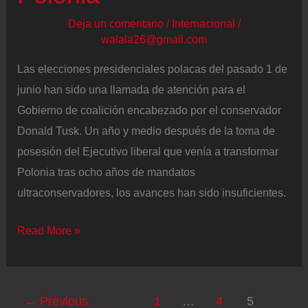
del
Deja un comentario
/
Internacional
/
ganador”
walala26@gmail.com
Las elecciones presidenciales polacas del pasado 1 de
junio han sido una llamada de atención para el
Gobierno de coalición encabezado por el conservador
Donald Tusk. Un año y medio después de la toma de
posesión del Ejecutivo liberal que venía a transformar
Polonia tras ocho años de mandatos
ultraconservadores, los avances han sido insuficientes.
Donald
Read More »
Tusk
se
somete
←
Previous
1
…
4
5