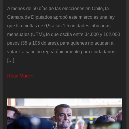
A menos de 50 días de las elecciones en Chile, la
Cámara de Diputados aprobó este miércoles una ley
que fija multas de 0,5 a las 1,5 unidades tributarias
mensuales (UTM), lo que oscila entre 34.000 y 102.000
pesos (35 a 105 dólares), para quienes no acudan a
votar. La sanción regirá únicamente para ciudadanos
[…]
Chile
Read More »
endurece
las
reglas
electorales:
multas
por