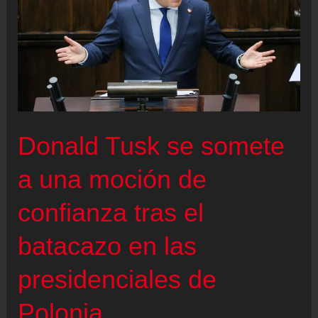
vivo
|
Boric:
“Tengo
la
convicción
Donald Tusk se somete
de
que
a una moción de
el
confianza tras el
sector
progresista
batacazo en las
va
presidenciales de
a
estar
Polonia
detrás