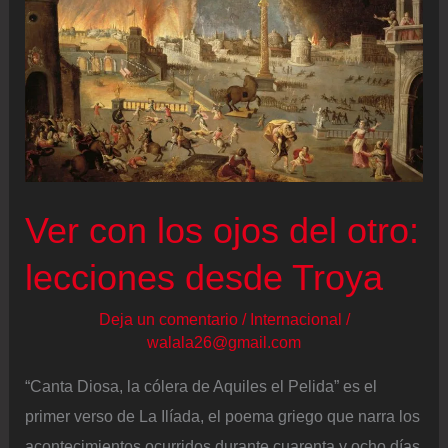
para
recuperar
la
voluntad
popular
en
Venezuela”
Ver con los ojos del otro:
lecciones desde Troya
Deja un comentario
/
Internacional
/
walala26@gmail.com
“Canta Diosa, la cólera de Aquiles el Pelida” es el
primer verso de La Ilíada, el poema griego que narra los
acontecimientos ocurridos durante cuarenta y ocho días