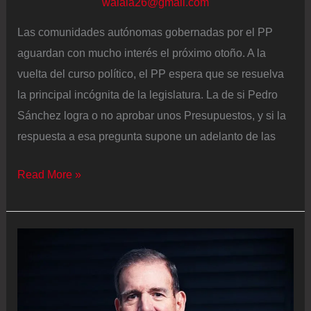
walala26@gmail.com
Las comunidades autónomas gobernadas por el PP
aguardan con mucho interés el próximo otoño. A la
vuelta del curso político, el PP espera que se resuelva
la principal incógnita de la legislatura. La de si Pedro
Sánchez logra o no aprobar unos Presupuestos, y si la
respuesta a esa pregunta supone un adelanto de las
Castilla
Read More »
y
León
y
Andalucía
adelantarán
sus