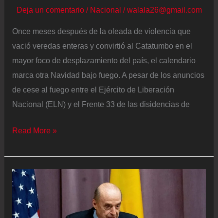
Deja un comentario
/
Nacional
/
walala26@gmail.com
Once meses después de la oleada de violencia que
vació veredas enteras y convirtió al Catatumbo en el
mayor foco de desplazamiento del país, el calendario
marca otra Navidad bajo fuego. A pesar de los anuncios
de cese al fuego entre el Ejército de Liberación
Nacional (ELN) y el Frente 33 de las disidencias de
La
Read More »
crisis
humanitaria
que
la
paz
total