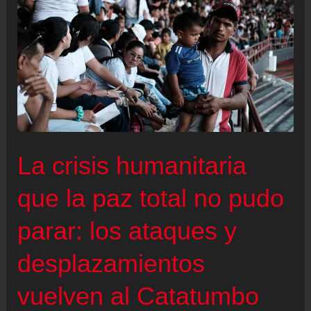
Trump
y
Delcy
Rodríguez
en
su
combate
La crisis humanitaria
contra
la
que la paz total no pudo
guerrilla
parar: los ataques y
del
ELN
desplazamientos
vuelven al Catatumbo