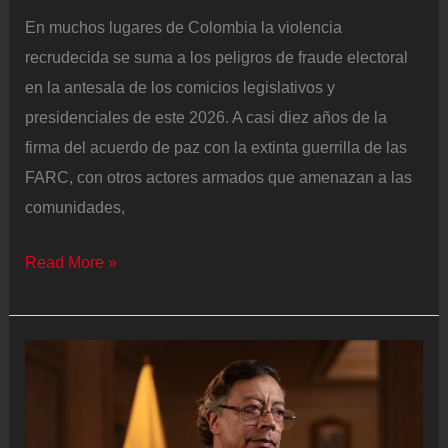
cura
En muchos lugares de Colombia la violencia
guerrillero
recrudecida se suma a los peligros de fraude electoral
Camilo
en la antesala de los comicios legislativos y
Torres
presidenciales de este 2026. A casi diez años de la
firma del acuerdo de paz con la extinta guerrilla de las
FARC, con otros actores armados que amenazan a las
comunidades,
La
Read More »
violencia
recrudecida
y
el
riesgo
de