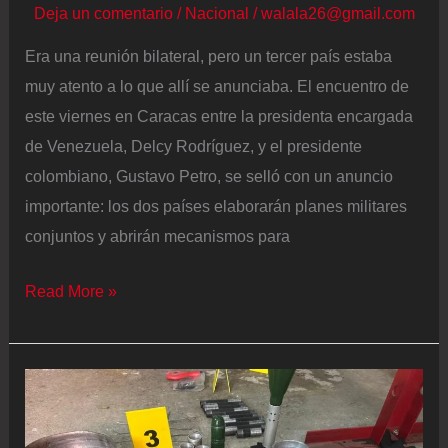
la
Deja un comentario
/
Nacional
/
walala26@gmail.com
peor
Era una reunión bilateral, pero un tercer país estaba
de
muy atento a lo que allí se anunciaba. El encuentro de
la
este viernes en Caracas entre la presidenta encargada
última
de Venezuela, Delcy Rodríguez, y el presidente
década
colombiano, Gustavo Petro, se selló con un anuncio
importante: los dos países elaborarán planes militares
conjuntos y abrirán mecanismos para
El
Read More »
deshielo
militar
entre
Colombia
y