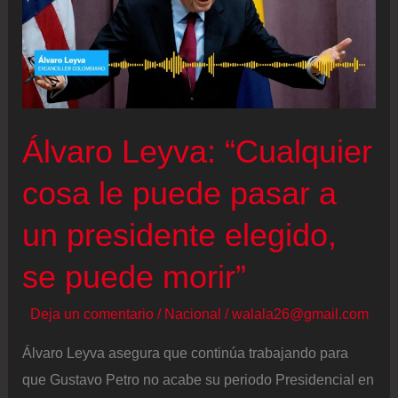
no
pudo
parar:
los
ataques
Álvaro Leyva: “Cualquier
y
cosa le puede pasar a
desplazamientos
vuelven
un presidente elegido,
al
Catatumbo
se puede morir”
Deja un comentario
/
Nacional
/
walala26@gmail.com
Álvaro Leyva asegura que continúa trabajando para
que Gustavo Petro no acabe su periodo Presidencial en