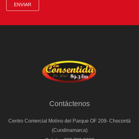
presidente
ENVIAR
elegido,
se
puede
morir”
Contáctenos
Centro Comercial Molino del Parque OF 209- Chocontá
(Cundinamarca)