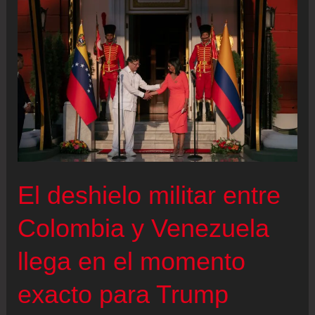
la
Cruz
Roja
advierte
de
que
la
situación
humanitaria
El deshielo militar entre
por
el
Colombia y Venezuela
conflicto
llega en el momento
en
Colombia
exacto para Trump
es