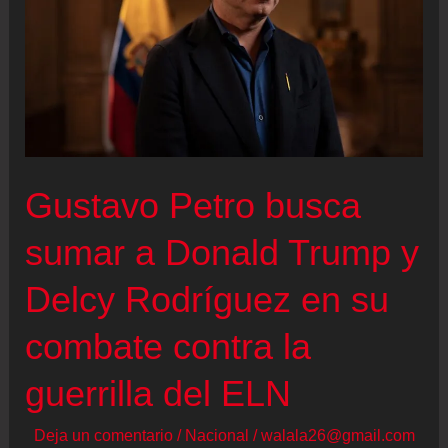
fraude
amenazan
el
ciclo
electoral
en
Gustavo Petro busca
Colombia
sumar a Donald Trump y
Delcy Rodríguez en su
combate contra la
guerrilla del ELN
Deja un comentario
/
Nacional
/
walala26@gmail.com