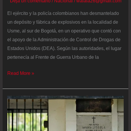
Deja un comentario
/
Nacional
/
walala26@gmail.com
El ejército y la policía colombianos han desmantelado
un depósito y fábrica de explosivos en la localidad de
Usme, al sur de Bogotá, en un operativo que contó con
el apoyo de la Administración de Control de Drogas de
Estados Unidos (DEA). Según las autoridades, el lugar
pertenecía al Frente de Guerra Urbano de la
Las
Read More »
autoridades
desmantelan
una
fábrica
de
explosivos