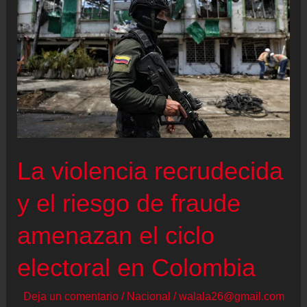
borrado
y
gestiones
diplomáticas
con
dos
países:
la
La violencia recrudecida
historia
y el riesgo de fraude
oculta
del
amenazan el ciclo
hallazgo
del
electoral en Colombia
cuerpo
Deja un comentario
/
Nacional
/
walala26@gmail.com
del