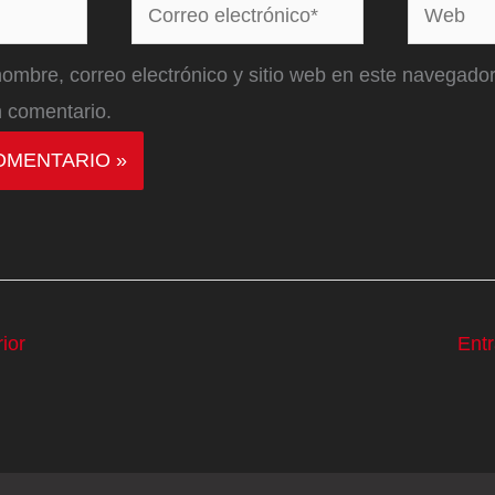
Correo
Web
electrónico*
ombre, correo electrónico y sitio web en este navegador
 comentario.
ior
Ent