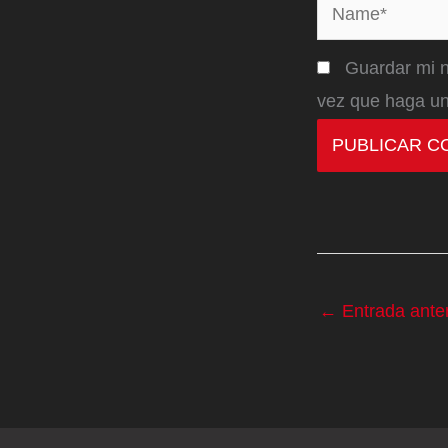
Name*
Guardar mi n
vez que haga un
←
Entrada anter