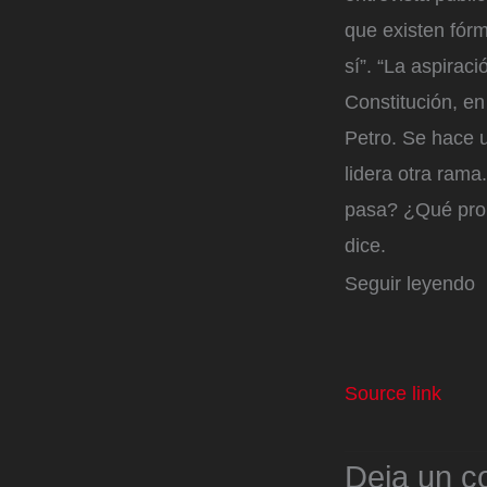
que existen fór
sí”. “La aspirac
Constitución, en
Petro. Se hace 
lidera otra rama
pasa? ¿Qué probl
dice.
Seguir leyendo
Source link
Deja un c