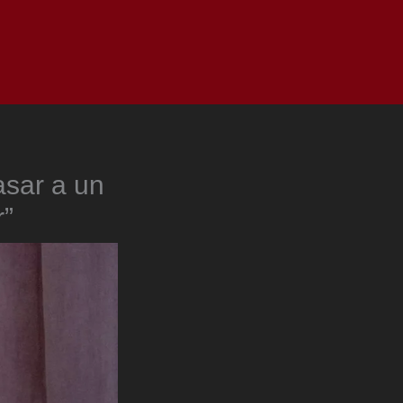
as
Top
Redes
Pauta
Privacy Policy
asar a un
r”