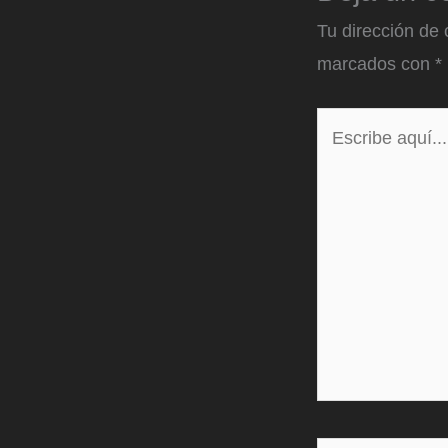
Tu dirección de 
marcados con
*
Escribe
aquí...