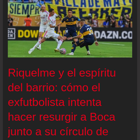
directo
|
El
equipo
de
Inzaghi
avisa
Riquelme y el espíritu
con
dos
del barrio: cómo el
ocasiones
exfutbolista intenta
hacer resurgir a Boca
junto a su círculo de