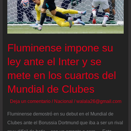
que
no
defienda
le
cambio
Fluminense impone su
en
el
ley ante el Inter y se
minuto
mete en los cuartos del
15″
Mundial de Clubes
Deja un comentario
/
Nacional
/
walala26@gmail.com
Fluminense demostró en su debut en el Mundial de
Clubes ante el Borussia Dortmund que iba a ser un rival