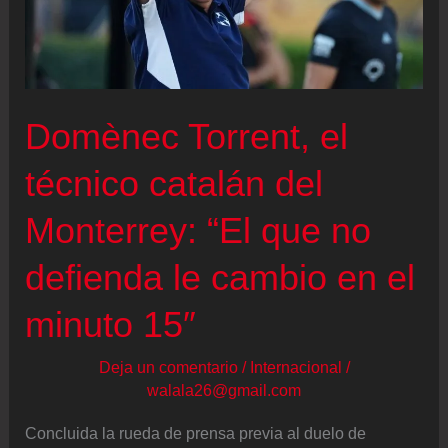
los
de
Guardiola
fuera
Domènec Torrent, el
del
Mundial
técnico catalán del
Monterrey: “El que no
defienda le cambio en el
minuto 15″
Deja un comentario
/
Internacional
/
walala26@gmail.com
Concluida la rueda de prensa previa al duelo de