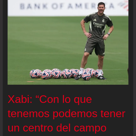
“inteligencia”
del
Madrid
y
le
lanza
otro
aviso
a
Raúl
Xabi: “Con lo que
Asencio
tenemos podemos tener
un centro del campo