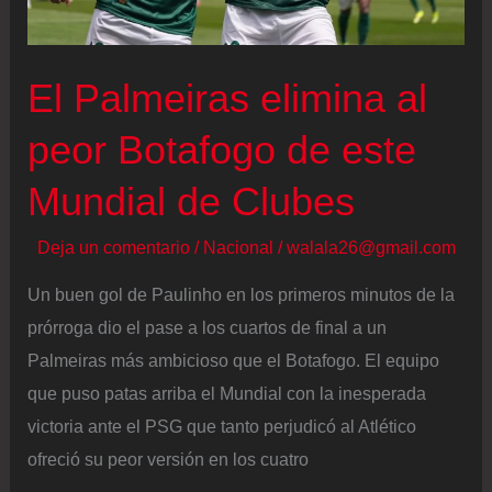
los
cuartos
El Palmeiras elimina al
del
Mundial
peor Botafogo de este
de
Mundial de Clubes
Clubes
Deja un comentario
/
Nacional
/
walala26@gmail.com
Un buen gol de Paulinho en los primeros minutos de la
prórroga dio el pase a los cuartos de final a un
Palmeiras más ambicioso que el Botafogo. El equipo
que puso patas arriba el Mundial con la inesperada
victoria ante el PSG que tanto perjudicó al Atlético
ofreció su peor versión en los cuatro