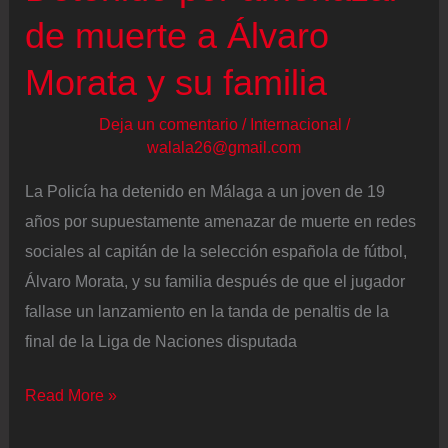
Clubes
de muerte a Álvaro
y
Morata y su familia
River
Plate
Deja un comentario
/
Internacional
/
queda
walala26@gmail.com
eliminado
La Policía ha detenido en Málaga a un joven de 19
años por supuestamente amenazar de muerte en redes
sociales al capitán de la selección española de fútbol,
Álvaro Morata, y su familia después de que el jugador
fallase un lanzamiento en la tanda de penaltis de la
final de la Liga de Naciones disputada
Detenido
Read More »
por