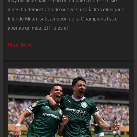
muy difícil de batir —con un empate a cero—. Este
lunes ha demostrado de nuevo su valía tras eliminar al
Inter de Milan, subcampeón de la Champions hace
apenas un mes. El Flu es el
Fluminense
Read More »
impone
su
ley
ante
el
Inter
y
se
mete
en