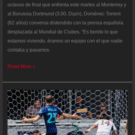
octavos de final que enfrenta este martes al Monterrey y
al Borussia Dortmund (3.00, Dazn), Domènec Torrent
(62 años) conversa distendido con la prensa española
desplazada al Mundial de Clubes. “Es bonito lo que
estamos viviendo, éramos un equipo con el que nadie
contaba y pasamos
Domènec
Read More »
Torrent,
el
técnico
catalán
del
Monterrey:
“El