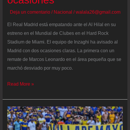
Deja un comentario
/
Nacional
/
walala26@gmail.com
El Real Madrid está empatando ante el Al Hilal en su
estreno en el Mundial de Clubes en el Hard Rock
Stadium de Miami. El equipo de Inzaghi ha avisado al
Madrid con dos ocasiones claras. La primera con un
remate de Marcos Leonardo en el área pequeña que se
marchó desviado por muy poco.
Real
Read More »
Madrid
–
Al
Hilal
en