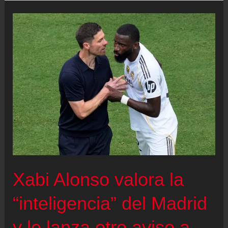
amenazar
de
muerte
a
Álvaro
Morata
y
su
familia
Xabi Alonso valora la
“inteligencia” del Madrid
y le lanza otro aviso a