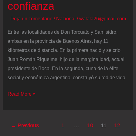
confianza
Deja un comentario
/
Nacional
/
walala26@gmail.com
Entre las localidades de Don Torcuato y San Isidro,
ambas en la provincia de Buenos Aires, hay 11
kilómetros de distancia. En la primera nació y se crio
Juan Román Riquelme, hijo de la marginalidad, actual
presidente de Boca. En la segunda, cuna de la élite
social y económica argentina, construyó su red de vida
Riquelme
Read More »
y
el
espíritu
←
Previous
1
…
10
11
12
del