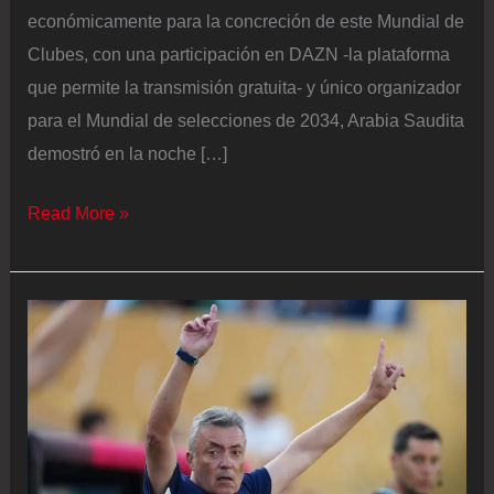
económicamente para la concreción de este Mundial de
Clubes, con una participación en DAZN -la plataforma
que permite la transmisión gratuita- y único organizador
para el Mundial de selecciones de 2034, Arabia Saudita
demostró en la noche […]
El
Read More »
Al
Hilal
tumba
al
City
y
deja
a