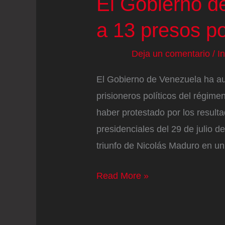
El Gobierno d
a 13 presos po
Deja un comentario
/
I
El Gobierno de Venezuela ha aut
prisioneros políticos del régime
haber protestado por los result
presidenciales del 29 de julio 
triunfo de Nicolás Maduro en u
El
Read More »
Gobierno
de
Venezuela