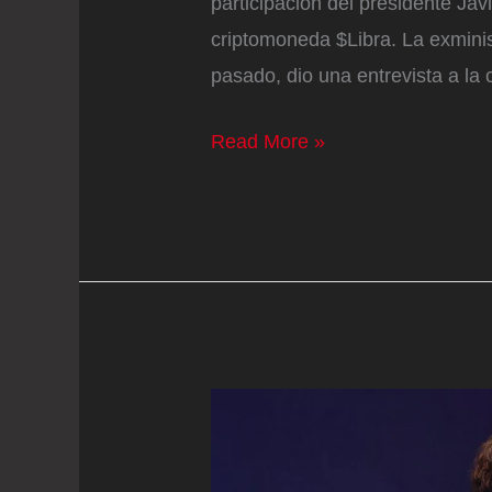
participación del presidente Javi
criptomoneda $Libra. La exminis
pasado, dio una entrevista a la
La
Read More »
excanciller
de
Milei
lo
critica
por
el
caso
$Libra: