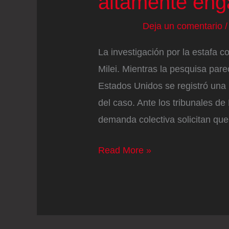
altamente eng
Deja un comentario
La investigación por la estafa c
Milei. Mientras la pesquisa pare
Estados Unidos se registró una
del caso. Ante los tribunales d
demanda colectiva solicitan que
Milei,
Read More »
acusado
en
Nueva
York