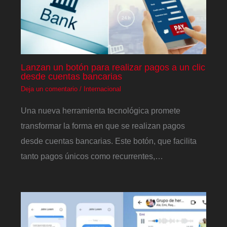
Lanzan un botón para realizar pagos a un clic
desde cuentas bancarias
Deja un comentario
/
Internacional
Una nueva herramienta tecnológica promete
transformar la forma en que se realizan pagos
desde cuentas bancarias. Este botón, que facilita
tanto pagos únicos como recurrentes,…