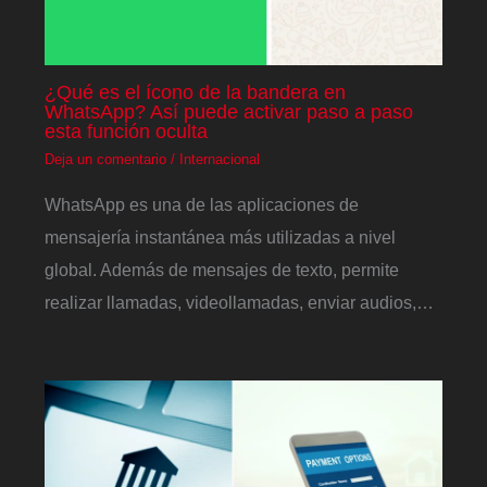
¿Qué es el ícono de la bandera en
WhatsApp? Así puede activar paso a paso
esta función oculta
Deja un comentario
/
Internacional
WhatsApp es una de las aplicaciones de
mensajería instantánea más utilizadas a nivel
global. Además de mensajes de texto, permite
realizar llamadas, videollamadas, enviar audios,…