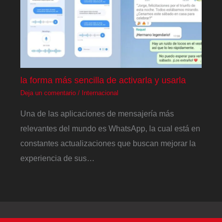
la forma más sencilla de activarla y usarla
Deja un comentario
/
Internacional
Una de las aplicaciones de mensajería más
relevantes del mundo es WhatsApp, la cual está en
constantes actualizaciones que buscan mejorar la
experiencia de sus…