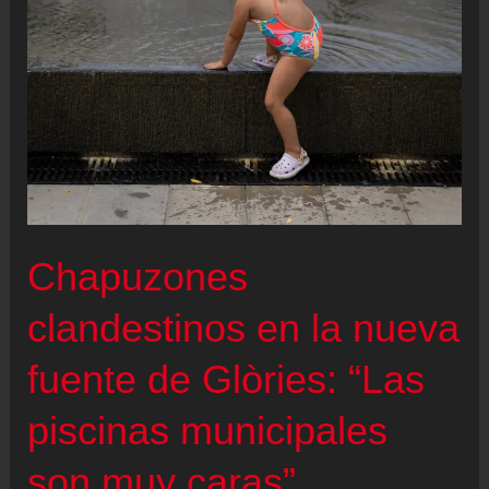
Poder
Judicial
advierte
de
“insuficiencias”
en
la
ley
Chapuzones
del
secreto
clandestinos en la nueva
profesional
fuente de Glòries: “Las
de
los
piscinas municipales
periodistas
son muy caras”