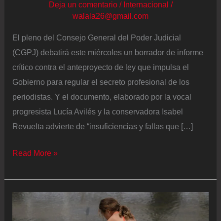
Deja un comentario
/
Internacional
/
walala26@gmail.com
El pleno del Consejo General del Poder Judicial
(CGPJ) debatirá este miércoles un borrador de informe
crítico contra el anteproyecto de ley que impulsa el
Gobierno para regular el secreto profesional de los
periodistas. Y el documento, elaborado por la vocal
progresista Lucía Avilés y la conservadora Isabel
Revuelta advierte de “insuficiencias y fallas que […]
El
Read More »
borrador
del
informe
del