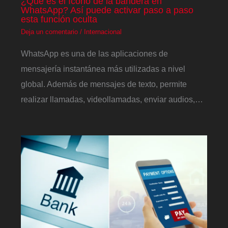
¿Qué es el ícono de la bandera en
WhatsApp? Así puede activar paso a paso
esta función oculta
Deja un comentario
/
Internacional
WhatsApp es una de las aplicaciones de
mensajería instantánea más utilizadas a nivel
global. Además de mensajes de texto, permite
realizar llamadas, videollamadas, enviar audios,…