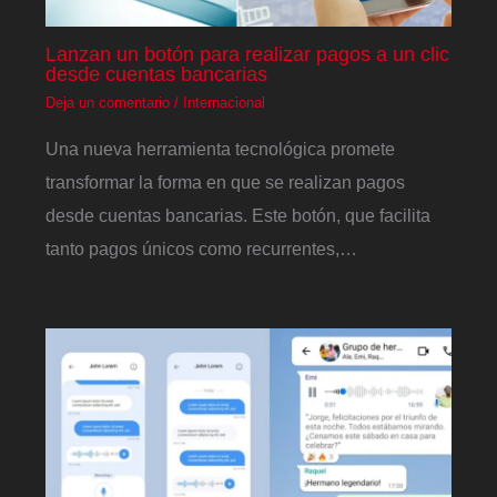
Lanzan un botón para realizar pagos a un clic
desde cuentas bancarias
Deja un comentario
/
Internacional
Una nueva herramienta tecnológica promete
transformar la forma en que se realizan pagos
desde cuentas bancarias. Este botón, que facilita
tanto pagos únicos como recurrentes,…