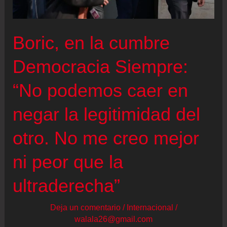
de
los
Boric, en la cumbre
chilenos
en
Democracia Siempre:
el
“No podemos caer en
exterior
negar la legitimidad del
otro. No me creo mejor
ni peor que la
ultraderecha”
Deja un comentario
/
Internacional
/
walala26@gmail.com