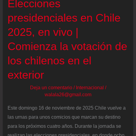
Elecciones
un
país
presidenciales en Chile
hermoso”
2025, en vivo |
Comienza la votación de
los chilenos en el
exterior
Deja un comentario
/
Internacional
/
walala26@gmail.com
Este domingo 16 de noviembre de 2025 Chile vuelve a
las urnas para unos comicios que marcan su destino
para los próximos cuatro años. Durante la jornada se
realizan las elecciones presidenciales, en donde ocho