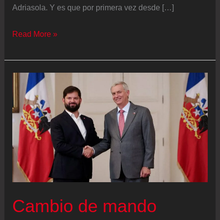
Adriasola. Y es que por primera vez desde […]
Kast
Read More »
se
muda
al
palacio
presidencial
Cambio de mando