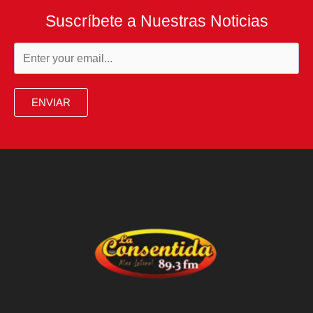
quedarse
Suscríbete a Nuestras Noticias
con
la
Presidencia
2026
ENVIAR