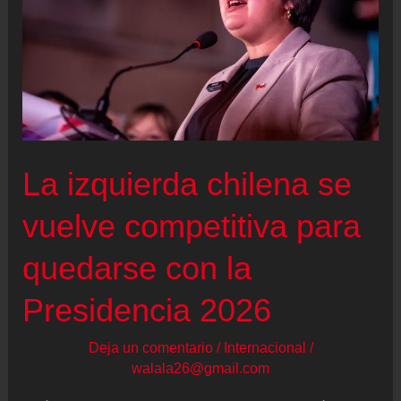
podemos
caer
en
negar
la
legitimidad
La izquierda chilena se
del
otro.
vuelve competitiva para
No
quedarse con la
me
creo
Presidencia 2026
mejor
ni
Deja un comentario
/
Internacional
/
walala26@gmail.com
peor
que