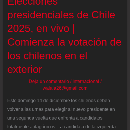
Elecciones
segunda
vuelta:
presidenciales de Chile
“Hoy
2025, en vivo |
es
un
Comienza la votación de
gran
los chilenos en el
día
para
exterior
Chile”
Deja un comentario
/
Internacional
/
walala26@gmail.com
Este domingo 14 de diciembre los chilenos deben
volver a las urnas para elegir al nuevo presidente en
una segunda vuelta que enfrenta a candidatos
totalmente antagónicos. La candidata de la izquierda