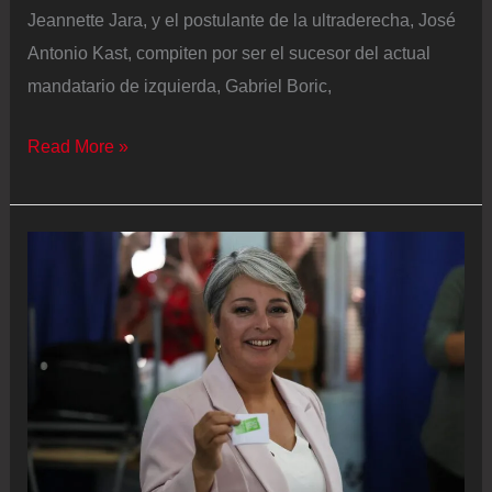
Jeannette Jara, y el postulante de la ultraderecha, José
Antonio Kast, compiten por ser el sucesor del actual
mandatario de izquierda, Gabriel Boric,
Elecciones
Read More »
presidenciales
de
Chile
2025,
en
vivo
|
Comienza
la
votación