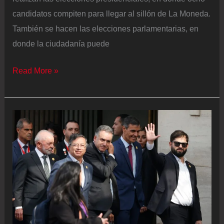
candidatos compiten para llegar al sillón de La Moneda.
También se hacen las elecciones parlamentarias, en
donde la ciudadanía puede
Elecciones
Read More »
presidenciales
en
Chile
2025,
en
vivo
|
Comienza
la
votación