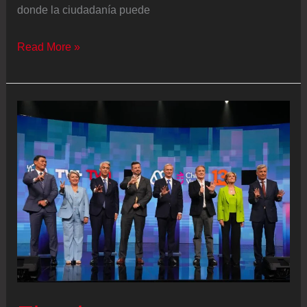
donde la ciudadanía puede
Elecciones
Read More »
presidenciales
en
Chile
2025,
en
vivo
|
Boric,
tras
votar:
“Chile
es