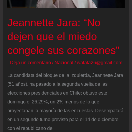
de
los
Jeannette Jara: “No
chilenos
en
dejen que el miedo
el
congele sus corazones”
exterior
Deja un comentario
/
Nacional
/
walala26@gmail.com
La candidata del bloque de la izquierda, Jeannette Jara
(51 años), ha pasado a la segunda vuelta de las
elecciones presidenciales en Chile: obtuvo este
domingo el 26,29%, un 2% menos de lo que
proyectaban la mayoría de las encuestas. Desempatará
en un segundo turno previsto para el 14 de diciembre
con el republicano de