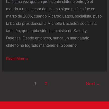
La última vez que un presidente chileno entregó el
la
mando a un sucesor del mismo signo político fue en
ultraderecha”
marzo de 2006, cuando Ricardo Lagos, socialista, puso
la banda presidencial a Michelle Bachelet, socialista
también, que había sido su ministra de Salud y
Defensa. Desde entonces, nunca un mandatario
chileno ha logrado mantener el Gobierno
La
Read More »
izquierda
chilena
se
1
2
Next
→
vuelve
competitiva
para