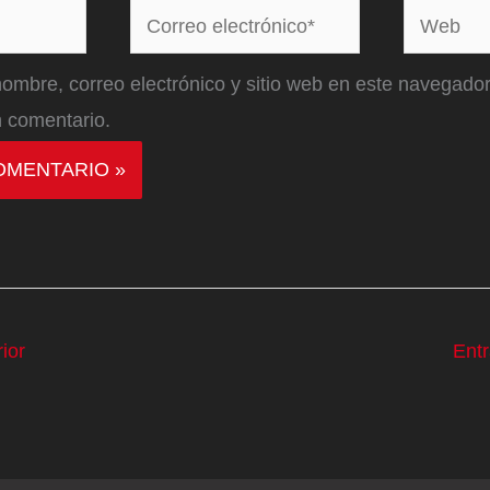
Correo
Web
electrónico*
ombre, correo electrónico y sitio web en este navegador
 comentario.
ior
Ent