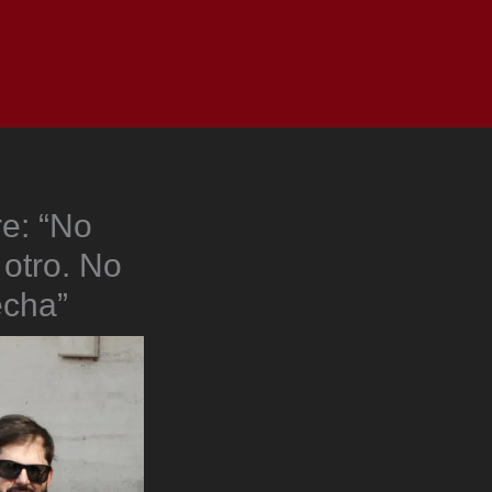
as
Top
Redes
Pauta
Privacy Policy
e: “No
 otro. No
echa”