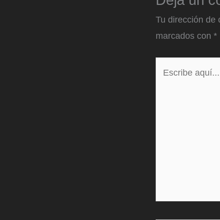
Deja un c
Tu dirección de 
marcados con
*
Escribe
aquí...