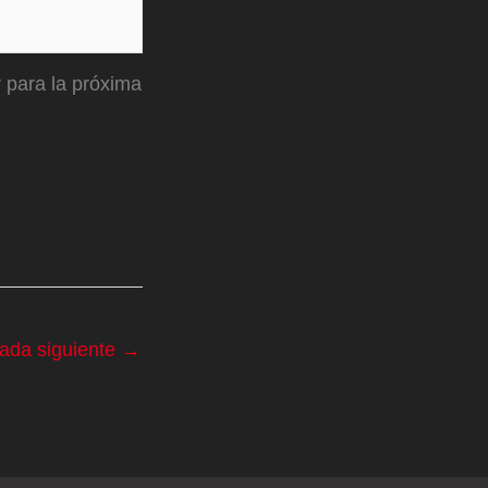
 para la próxima
rada siguiente
→