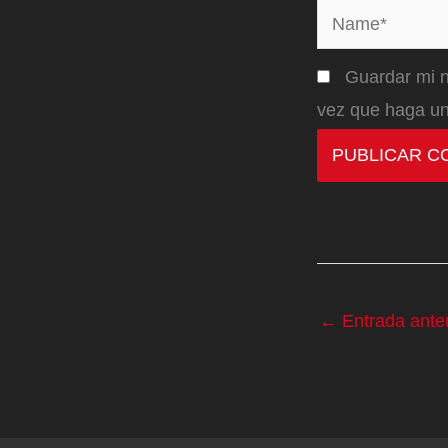
Name*
Guardar mi n
vez que haga un
←
Entrada anter