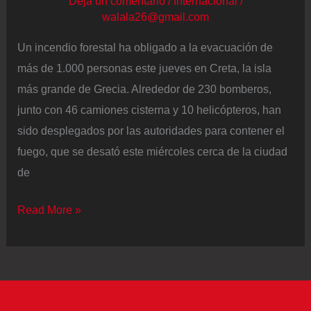
Deja un comentario
/
Internacional
/
walala26@gmail.com
Un incendio forestal ha obligado a la evacuación de
más de 1.000 personas este jueves en Creta, la isla
más grande de Grecia. Alrededor de 230 bomberos,
junto con 46 camiones cisterna y 10 helicópteros, han
sido desplegados por las autoridades para contener el
fuego, que se desató este miércoles cerca de la ciudad
de
Un
Read More »
incendio
forestal
en
la