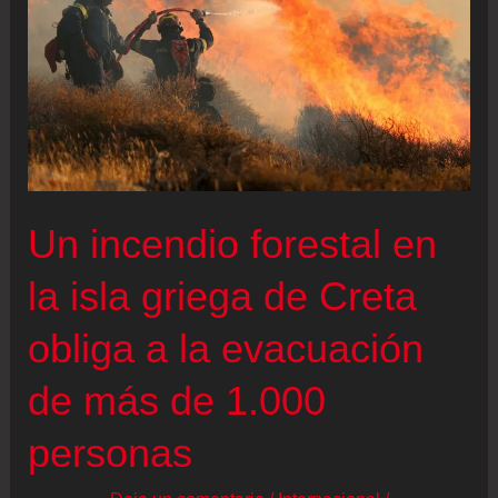
otros
tenistas:
“Es
difícil
hacer
amigos
entre
Un incendio forestal en
los
jugadores,
la isla griega de Creta
como
obliga a la evacuación
si
guardaran
de más de 1.000
un
personas
secreto”