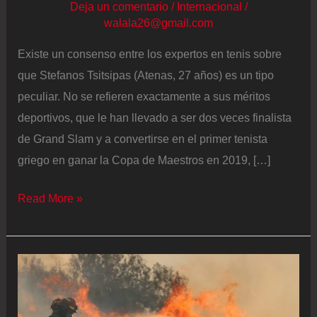
Deja un comentario
/
Internacional
/
walala26@gmail.com
Existe un consenso entre los expertos en tenis sobre
que Stefanos Tsitsipas (Atenas, 27 años) es un tipo
peculiar. No se refieren exactamente a sus méritos
deportivos, que le han llevado a ser dos veces finalista
de Grand Slam y a convertirse en el primer tenista
griego en ganar la Copa de Maestros en 2019, […]
Tsitsipas
Read More »
habla
sobre
su
relación
con