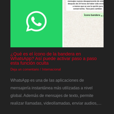
¿Qué es el ícono de la bandera en
WhatsApp? Así puede activar paso a paso
esta función oculta
Deja un comentario
/
Internacional
WhatsApp es una de las aplicaciones de
mensajería instantánea más utilizadas a nivel
global. Además de mensajes de texto, permite
realizar llamadas, videollamadas, enviar audios,…