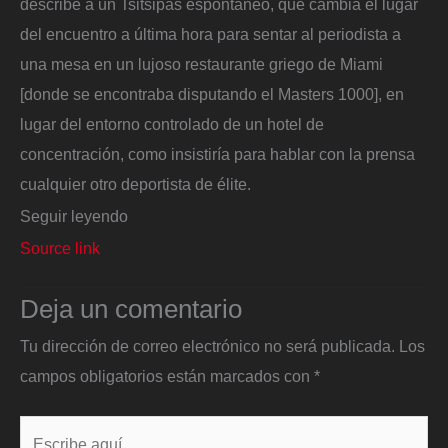
describe a un Tsitsipas espontáneo, que cambia el lugar
del encuentro a última hora para sentar al periodista a
una mesa en un lujoso restaurante griego de Miami
[donde se encontraba disputando el Masters 1000], en
lugar del entorno controlado de un hotel de
concentración, como insistiría para hablar con la prensa
cualquier otro deportista de élite.
Seguir leyendo
Source link
Deja un comentario
Tu dirección de correo electrónico no será publicada.
Los
campos obligatorios están marcados con
*
Escribe