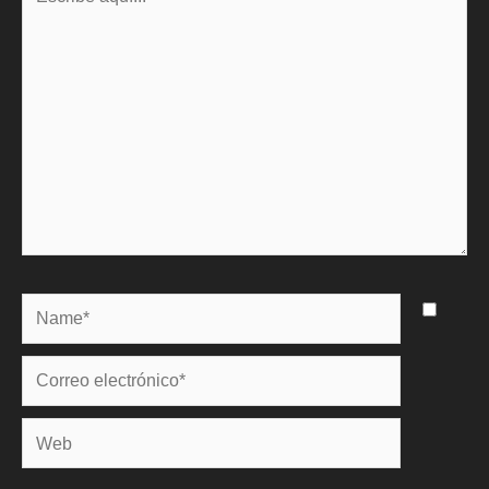
aquí...
Name*
Correo
electrónico*
Web