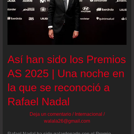
el
desorden
mundial
y
la
salud
Así han sido los Premios
global
AS 2025 | Una noche en
la que se reconoció a
Rafael Nadal
Deja un comentario
/
Internacional
/
walala26@gmail.com
Rafael Nadal ha sido galardonado con el Premio