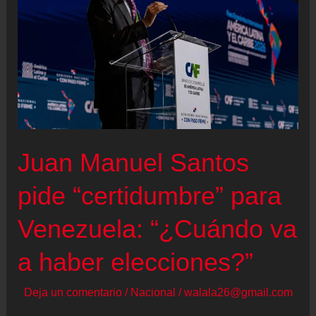
de
Juan
Gabriel
Vásquez:
“Los
fanatismos
políticos
Juan Manuel Santos
han
destruido
pide “certidumbre” para
nuestra
Venezuela: “¿Cuándo va
realidad
común”
a haber elecciones?”
Deja un comentario
/
Nacional
/
walala26@gmail.com