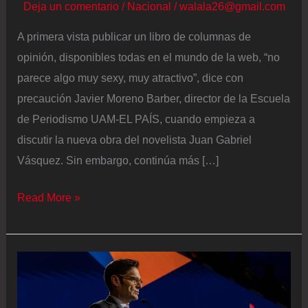
Deja un comentario
/
Nacional
/
walala26@gmail.com
A primera vista publicar un libro de columnas de
opinión, disponibles todas en el mundo de la web, “no
parece algo muy sexy, muy atractivo”, dice con
precaución Javier Moreno Barber, director de la Escuela
de Periodismo UAM-EL PAÍS, cuando empieza a
discutir la nueva obra del novelista Juan Gabriel
Vásquez. Sin embargo, continúa más […]
En
Read More »
el
taller
de
la
opinión