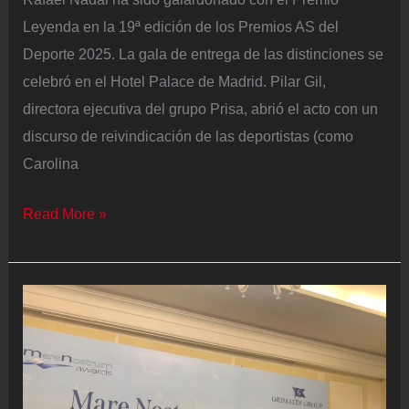
Leyenda en la 19ª edición de los Premios AS del
Deporte 2025. La gala de entrega de las distinciones se
celebró en el Hotel Palace de Madrid. Pilar Gil,
directora ejecutiva del grupo Prisa, abrió el acto con un
discurso de reivindicación de las deportistas (como
Carolina
Así
Read More »
han
sido
los
Premios
AS
2025
|