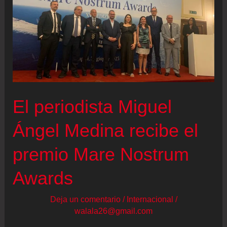
Una
noche
en
la
que
se
El periodista Miguel
reconoció
a
Ángel Medina recibe el
Rafael
premio Mare Nostrum
Nadal
Awards
Deja un comentario
/
Internacional
/
walala26@gmail.com