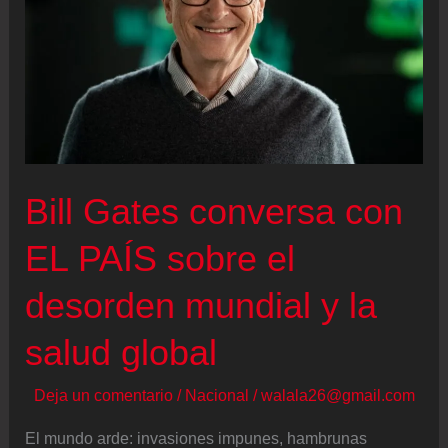
“¿Cuándo
va
a
haber
elecciones?”
Bill Gates conversa con
EL PAÍS sobre el
desorden mundial y la
salud global
Deja un comentario
/
Nacional
/
walala26@gmail.com
El mundo arde: invasiones impunes, hambrunas