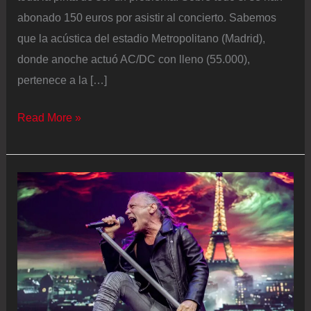
abonado 150 euros por asistir al concierto. Sabemos
que la acústica del estadio Metropolitano (Madrid),
donde anoche actuó AC/DC con lleno (55.000),
pertenece a la […]
AC/DC
Read More »
en
Madrid:
el
sonido
deficiente
que
chafó
el
concierto