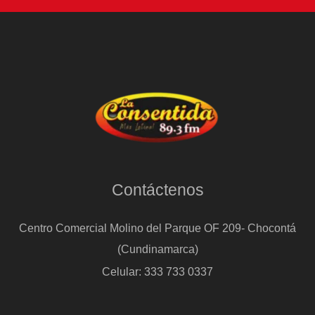
más
‘heavies’
que
el
viento
Contáctenos
Centro Comercial Molino del Parque OF 209- Chocontá
(Cundinamarca)
Celular: 333 733 0337