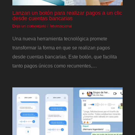
Lanzan un botón para realizar pagos a un clic
desde cuentas bancarias
Deja un comentario
/
Internacional
Una nueva herramienta tecnológica promete
transformar la forma en que se realizan pagos
desde cuentas bancarias. Este botón, que facilita
tanto pagos únicos como recurrentes,…