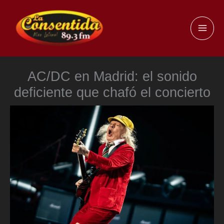
Ir
al
MAI
contenido
ME
AC/DC en Madrid: el sonido
deficiente que chafó el concierto