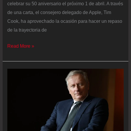
celebrar su 50 aniversario el próximo 1 de abril. A través
de una carta, el consejero delegado de Apple, Tim
Cook, ha aprovechado la ocasión para hacer un repaso
de la trayectoria de
Tim
Read More »
Cook,
en
el
50
aniversario
de
Apple:
“Esto
va