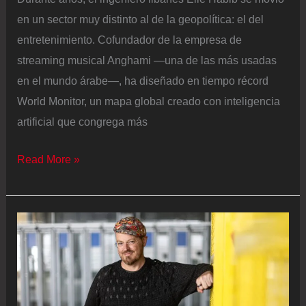
en un sector muy distinto al de la geopolítica: el del
entretenimiento. Cofundador de la empresa de
streaming musical Anghami —una de las más usadas
en el mundo árabe—, ha diseñado en tiempo récord
World Monitor, un mapa global creado con inteligencia
artificial que congrega más
El
Read More »
riesgo
de
seguir
en
directo
el
conflicto