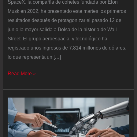
SpaceX, la compañía de cohetes fundada por Elon
Musk en 2002, ha presentado este martes los primeros
resultados después de protagonizar el pasado 12 de
junio la mayor salida a Bolsa de la historia de Wall
Street. El grupo aeroespacial y tecnológico ha
registrado unos ingresos de 7.814 millones de dólares,
lo que representa un […]
SpaceX
Read More »
dispara
sus
ingresos
un
92%
en