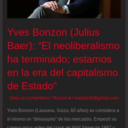
por
quienes
abrazan
la
Yves Bonzon (Julius
locura”
Baer): “El neoliberalismo
ha terminado; estamos
en la era del capitalismo
de Estado”
Deja un comentario
/
Nacional
/
walala26@gmail.com
Yves Bonzon (Lausana, Suiza, 60 años) se considera a
sí mismo un “dinosaurio” de los mercados. Empezó su
carrera poco antes del crack de Wall Street de 1987 y