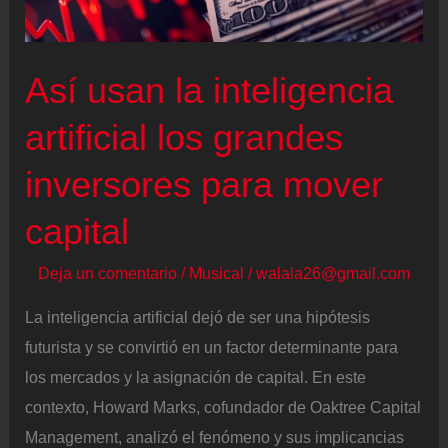
compra
de
Globalstar
Así usan la inteligencia
por
artificial los grandes
11.570
millones
inversores para mover
de
capital
dólares
Deja un comentario
/
Musical
/
walala26@gmail.com
La inteligencia artificial dejó de ser una hipótesis
futurista y se convirtió en un factor determinante para
los mercados y la asignación de capital. En este
contexto, Howard Marks, cofundador de Oaktree Capital
Management, analizó el fenómeno y sus implicancias