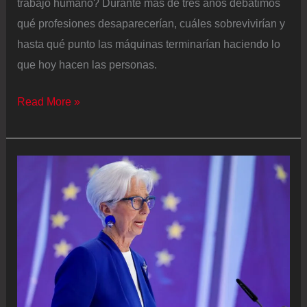
trabajo humano? Durante más de tres años debatimos
qué profesiones desaparecerían, cuáles sobrevivirían y
hasta qué punto las máquinas terminarían haciendo lo
que hoy hacen las personas.
Rediseñando
Read More »
el
trabajo:
¿y
ahora
cómo
reemplazamos
nosotros
a
la
IA?