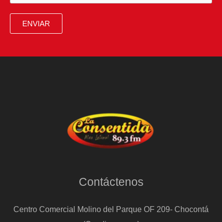
era
ENVIAR
del
capitalismo
de
Estado”
Contáctenos
Centro Comercial Molino del Parque OF 209- Chocontá