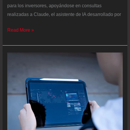
para los inversores, apoyándose en consultas
realizadas a Claude, el asistente de IA desarrollado por
Así
Read More »
usan
la
inteligencia
artificial
los
grandes
inversores
para
mover
capital