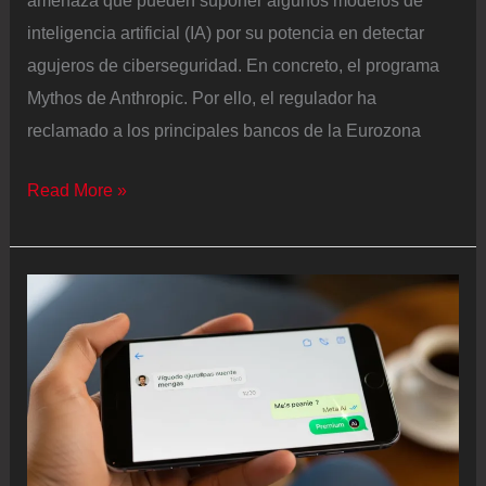
amenaza que pueden suponer algunos modelos de
inteligencia artificial (IA) por su potencia en detectar
agujeros de ciberseguridad. En concreto, el programa
Mythos de Anthropic. Por ello, el regulador ha
reclamado a los principales bancos de la Eurozona
El
Read More »
BCE
pide
a
la
banca
un
plan
de
acción