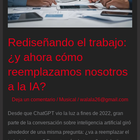
los
primeros
resultados
trimestrales
tras
Rediseñando el trabajo:
su
¿y ahora cómo
salida
a
reemplazamos nosotros
Bolsa
a la IA?
Deja un comentario
/
Musical
/
walala26@gmail.com
Desde que ChatGPT vio la luz a fines de 2022, gran
parte de la conversación sobre inteligencia artificial giró
alrededor de una misma pregunta: ¿va a reemplazar el