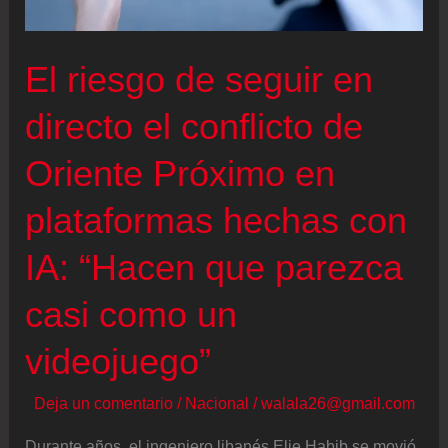
El riesgo de seguir en
directo el conflicto de
Oriente Próximo en
plataformas hechas con
IA: “Hacen que parezca
casi como un
videojuego”
Deja un comentario
/
Nacional
/
walala26@gmail.com
Durante años, el ingeniero libanés Elie Habib se movió