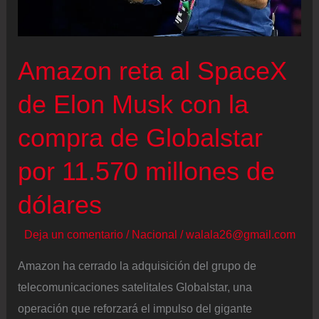
La
ciencia
tiene
Amazon reta al SpaceX
la
respuesta
de Elon Musk con la
compra de Globalstar
por 11.570 millones de
dólares
Deja un comentario
/
Nacional
/
walala26@gmail.com
Amazon ha cerrado la adquisición del grupo de
telecomunicaciones satelitales Globalstar, una
operación que reforzará el impulso del gigante