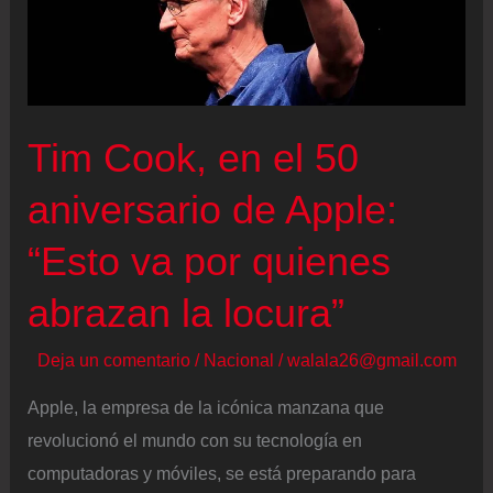
el
80%
de
nuestro
Tim Cook, en el 50
trabajo
en
aniversario de Apple:
los
“Esto va por quienes
próximos
años”
abrazan la locura”
Deja un comentario
/
Nacional
/
walala26@gmail.com
Apple, la empresa de la icónica manzana que
revolucionó el mundo con su tecnología en
computadoras y móviles, se está preparando para