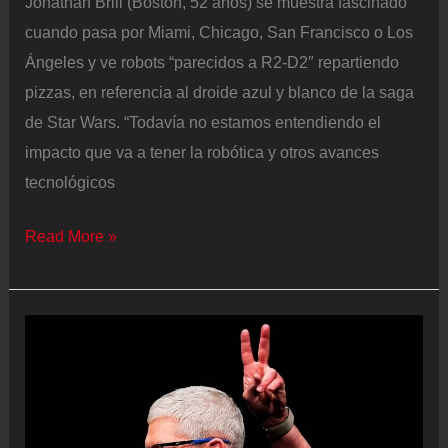
Jonathan Brill (Boston, 52 años) se muestra fascinado
cuando pasa por Miami, Chicago, San Francisco o Los
Ángeles y ve robots “parecidos a R2-D2″ repartiendo
pizzas, en referencia al droide azul y blanco de la saga
de Star Wars. “Todavía no estamos entendiendo el
impacto que va a tener la robótica y otros avances
tecnológicos
Jonathan
Read More »
Brill,
‘futurólogo’
de
Amazon:
“La
IA
hará