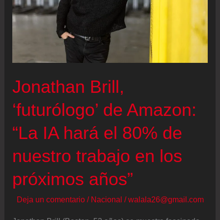
de
Oriente
Próximo
en
plataformas
Jonathan Brill,
hechas
con
‘futurólogo’ de Amazon:
IA:
“La IA hará el 80% de
“Hacen
que
nuestro trabajo en los
parezca
próximos años”
casi
como
Deja un comentario
/
Nacional
/
walala26@gmail.com
un
videojuego”