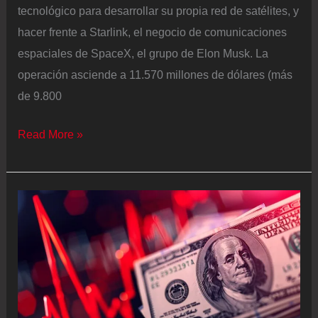
tecnológico para desarrollar su propia red de satélites, y
hacer frente a Starlink, el negocio de comunicaciones
espaciales de SpaceX, el grupo de Elon Musk. La
operación asciende a 11.570 millones de dólares (más
de 9.800
Amazon
Read More »
reta
al
SpaceX
de
Elon
Musk
con
la