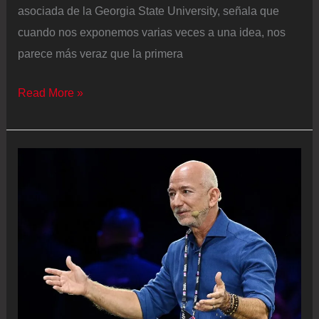
asociada de la Georgia State University, señala que
cuando nos exponemos varias veces a una idea, nos
parece más veraz que la primera
¿Por
Read More »
qué
cuanto
más
se
repite
una
mentira,
más
creíble
parece?