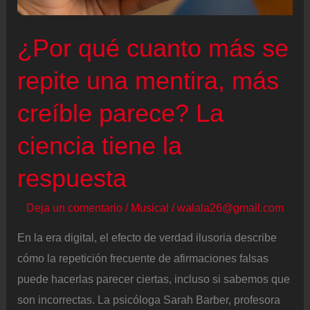
para
enfrentar
¿Por qué cuanto más se
Mythos,
repite una mentira, más
el
modelo
creíble parece? La
de
ciencia tiene la
IA
de
respuesta
Anthropic
Deja un comentario
/
Musical
/
walala26@gmail.com
En la era digital, el efecto de verdad ilusoria describe
cómo la repetición frecuente de afirmaciones falsas
puede hacerlas parecer ciertas, incluso si sabemos que
son incorrectas. La psicóloga Sarah Barber, profesora