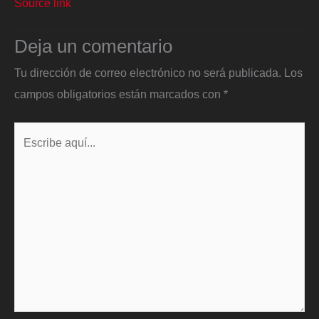
Source link
Deja un comentario
Tu dirección de correo electrónico no será publicada.
Los
campos obligatorios están marcados con
*
Escribe
aquí...