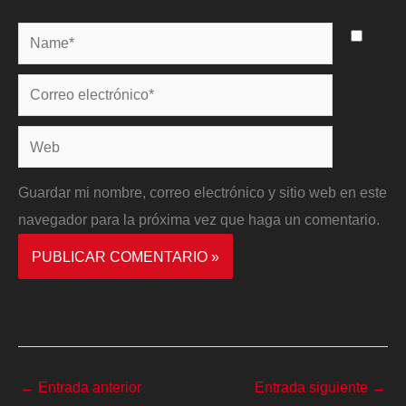
Name*
Correo
electrónico*
Web
Guardar mi nombre, correo electrónico y sitio web en este
navegador para la próxima vez que haga un comentario.
←
Entrada anterior
Entrada siguiente
→