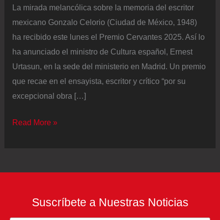
La mirada melancólica sobre la memoria del escritor
mexicano Gonzalo Celorio (Ciudad de México, 1948)
ha recibido este lunes el Premio Cervantes 2025. Así lo
ha anunciado el ministro de Cultura español, Ernest
Urtasun, en la sede del ministerio en Madrid. Un premio
que recae en el ensayista, escritor y crítico “por su
excepcional obra […]
El
Read More »
Premio
Cervantes
reconoce
la
mirada
Suscríbete a Nuestras Noticias
melancólica