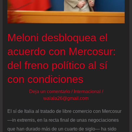
ya
el
pacto
con
Meloni desbloquea el
Mercosur
pese
acuerdo con Mercosur:
al
del freno político al sí
varapalo
de
con condiciones
la
Eurocámara
Deja un comentario
/
Internacional
/
walala26@gmail.com
El sí de Italia al tratado de libre comercio con Mercosur
—in extremis, en la recta final de unas negociaciones
que han durado más de un cuarto de siglo— ha sido