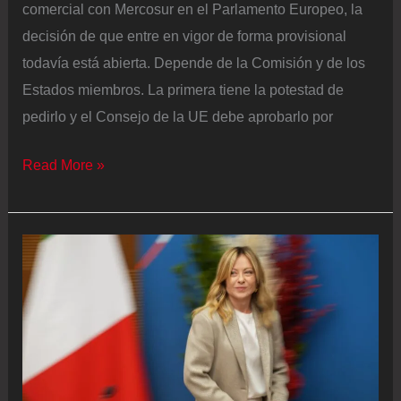
comercial con Mercosur en el Parlamento Europeo, la
decisión de que entre en vigor de forma provisional
todavía está abierta. Depende de la Comisión y de los
Estados miembros. La primera tiene la potestad de
pedirlo y el Consejo de la UE debe aprobarlo por
La
Read More »
Comisión
y
las
capitales
deberán
decidir
si
aplican