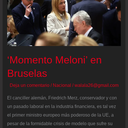
el
pacto
comercial
de
la
UE
con
‘Momento Meloni’ en
Mercosur:
Bruselas
ajustadas
mayorías
Deja un comentario
/
Nacional
/
walala26@gmail.com
en
la
El canciller alemán, Friedrich Merz, conservador y con
Eurocámara
un pasado laboral en la industria financiera, es tal vez
y
el primer ministro europeo más poderoso de la UE, a
votación
pesar de la formidable crisis de modelo que sufre su