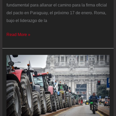
fundamental para allanar el camino para la firma oficial
del pacto en Paraguay, el próximo 17 de enero. Roma,
bajo el liderazgo de la
Meloni
Read More »
desbloquea
el
acuerdo
con
Mercosur:
del
freno
político
al
sí