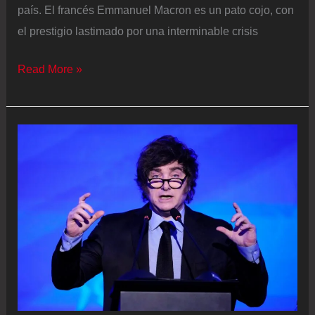
en
país. El francés Emmanuel Macron es un pato cojo, con
los
el prestigio lastimado por una interminable crisis
Parlamentos
‘Momento
Read More »
nacionales
Meloni’
en
Bruselas