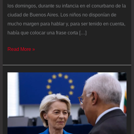
los domingos, durante su infancia en el conurbano de la
ciudad de Buenos Aires. Los niños no disponían de
mucho margen para hablar y, para ser tenido en cuenta,
había que colocar una frase corta […]
El
Read More »
nuevo
embajador
argentino
ante
la
UE
lleva
a
Bruselas