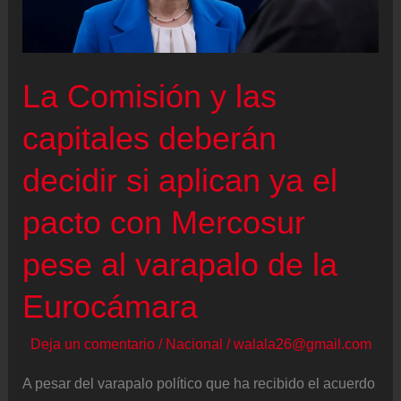
el
estilo
explosivo
La Comisión y las
de
Milei
capitales deberán
decidir si aplican ya el
pacto con Mercosur
pese al varapalo de la
Eurocámara
Deja un comentario
/
Nacional
/
walala26@gmail.com
A pesar del varapalo político que ha recibido el acuerdo