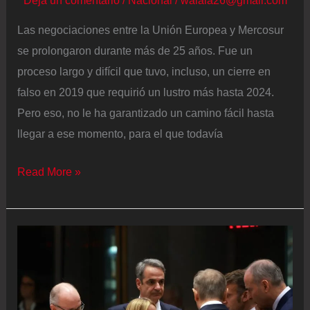
Deja un comentario
/
Nacional
/
walala26@gmail.com
Las negociaciones entre la Unión Europea y Mercosur
se prolongaron durante más de 25 años. Fue un
proceso largo y difícil que tuvo, incluso, un cierre en
falso en 2019 que requirió un lustro más hasta 2024.
Pero eso, no le ha garantizado un camino fácil hasta
llegar a ese momento, para el que todavía
Los
Read More »
obstáculos
que
quedan
por
delante
en